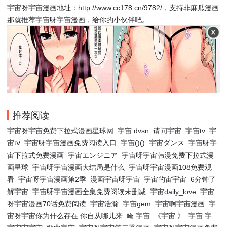
宇宙呀宇宙漫画地址：http://www.cc178.cn/9782/，支持非麻瓜漫画
那就推荐宇宙呀宇宙漫画，给你的小伙伴吧。
推荐阅读
宇宙呀宇宙免费下拉式漫画星球网
宇宙 dvsn
请问宇宙
宇宙tv
宇
宙tⅴ
宇宙呀宇宙漫画免费阅读入口
宇宙()()
宇宙ダンス
宇宙呀宇
宙下拉式免费漫画
宇宙エンジニア
宇宙呀宇宙韩漫免费下拉式漫
画星球
宇宙呀宇宙漫画大结局是什么
宇宙呀宇宙漫画108免费观
看
宇宙呀宇宙漫画第2季
漫画宇宙呀宇宙
宇宙的宙宇宙
6分钟了
解宇宙
宇宙呀宇宙漫画全集免费阅读未删减
宇宙daily_love
宇宙
呀宇宙漫画70话免费阅读
宇宙浩瀚
宇宙gem
宇宙啊宇宙漫画
宇
宙呀宇宙你为什么存在 你自从哪儿来
唵 宇宙
《宇宙 》
宇宙 宇