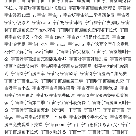
宇宙宙宇宙
歌曲宇宙
宇宙呀宇宙第二季漫画
宇宙呀宇宙漫画免费
下拉式
宇宙呀宇宙漫画扑飞漫画
宇宙呀宇宙漫画免费阅读
宇宙呀
宇宙漫画19章
π 宇宙
宇宙jm
宇宙呀宇宙第二季漫画免费
宇宙呀
宇宙小说原名
宇宙xeno
宇宙呀宇宙韩语
宇宙呀宇宙快漫吧
宇宙
呀宇宙漫画免费下拉式阅读
宇宙呀宇宙漫画免费阅读下拉式
宇宙
呀宇宙韩漫又叫什么
宇宙 zayin
宇宙这个词是什么意思
宇宙dh
宇宙啥意思
宇宙什么?
宇宙rico
宇宙who
宇宙这两个字什么意思
8分钟了解宇宙
ww宇宙呀
宇宙呀宇宙完整版
宇宙呀宇宙漫蛙叫什
么
宇宙呀宇宙漫画完整版观看42
宇宙呀宇宙韩漫别名
宇宙呀宇宙
漫画全部章节内容
宇宙呀宇宙漫画皮皮漫画网
我要努力的把你诅
咒
宇宙呀宇宙漫画车
宇宙呀宇宙53话
宇宙呀宇宙漫画全集免费
宇宙呀宇宙谁是攻
宇宙呀宇宙漫画第二季
宇宙呀宇宙漫画免费
宇
宙呀宇宙小说
宇宙呀宇宙漫画在哪看
宇宙呀宇宙漫画第8话
宇宙
呀宇宙漫画别名
宇宙呀宇宙免费阅读
宇宙呀宇宙漫画免费观看阅
读
宇宙呀宇宙第二季
宇宙呀宇宙韩漫免费
宇宙呀宇宙漫画又叫什
么
宇宙呀宇宙漫画资源
我想问一下宇宙
宇宙只门
宇宇宙宇宙
宇
宙go
宇宙呀宇宙漫画另一个名字
宇宙这两个字怎么读
宇宙呀宇宙
漫画免费观看下拉式
宇宙gmen
宇宙()
宇宙を駆けるよだか
宇宙
呀宇宙漫画下拉式
宇宙を駆ける
宇宙一下
宇宙呀宇宙
宇宙呀宇