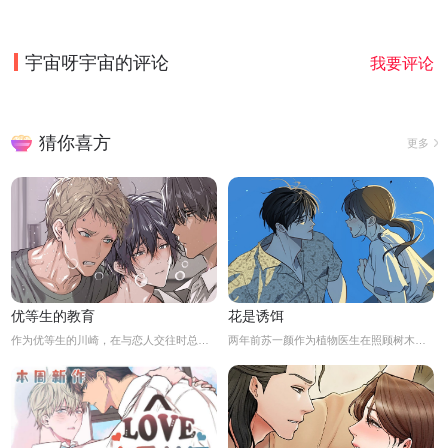
宇宙呀宇宙
的评论
我要评论
猜你喜方
更多
优等生的教育
花是诱饵
作为优等生的川崎，在与恋人交往时总是主动出击，然而过于主动的他在恋爱中反而处于被动状态。
两年前苏一颜作为植物医生在照顾树木的时候意外目击杀人犯权材宇活埋尸体但不小心被发现了，慌乱逃跑过程中权材宇被另一个没死透的人偷袭结果成了植物人.....苏一颜再次醒来被权材宇的哥哥抓住威胁做一笔交易，等抓到真凶就会放过苏一颜但是，在那之前必须要先照顾好权材宇...两年后权材宇突然醒来但失忆了慌乱之下苏一颜骗说是二人是夫妻关系.....