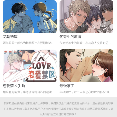
花是诱饵
优等生的教育
两年前苏一颜作为植物医生在照顾树木的时候意外目击杀人犯权材宇活埋尸体但不小心被发现了，慌乱逃跑过程中权材宇被另一个没死透的人偷袭结果成了植物人.....苏一颜再次醒来被权材宇的哥哥抓住威胁做一笔交易，等抓到真凶就会放过苏一颜但是，在那之前必须要先照顾好权材宇...两年后权材宇突然醒来但失忆了慌乱之下苏一颜骗说是二人是夫妻关系.....
作为优等生的川崎，在与恋人交往时总是主动出击，然而过于主动的他在恋爱中反而处于被动状态。
恋爱禁区(Ⅰ+Ⅱ)
最强家丁
如果有超能力，李恩谦觉得自己的超能力一定是垃圾回收站。为什么从小到他，他交往的人全是渣男呢？？他除了颜控，对于对象真的不挑的啊！！直到他严厉的上司，他的外貌理想型，对他表现出似有若无的好感……他一定喜欢自己吧？这次有希望摆脱渣男了！少年人，太天真啦，非酋是一辈子的事哟。
年轻健壮，对主人家忠心耿耿的仆役-强石，某夜意外目睹大监夫人自我安慰的画面。明知眼前是个火坑，他仍然义无返顾地跳了下去！「夫人，小的乐意填补你空虚寂寞的心灵…」
非麻瓜漫画的内容均来自用户上传的哦，我们仅仅是个用户交流漫画的平台，漫画的版权内容我
们是无法控制的，若是您发现用户上传的漫画有违规或是侵犯到大大您的权益尽请联系我们，确
认后我们会立即进行处理的哦！