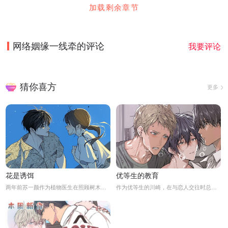
加载剩余章节
网络姻缘一线牵
的评论
我要评论
猜你喜方
更多
花是诱饵
优等生的教育
两年前苏一颜作为植物医生在照顾树木的时候意外目击杀人犯权材宇活埋尸体但不小心被发现了，慌乱逃跑过程中权材宇被另一个没死透的人偷袭结果成了植物人.....苏一颜再次醒来被权材宇的哥哥抓住威胁做一笔交易，等抓到真凶就会放过苏一颜但是，在那之前必须要先照顾好权材宇...两年后权材宇突然醒来但失忆了慌乱之下苏一颜骗说是二人是夫妻关系.....
作为优等生的川崎，在与恋人交往时总是主动出击，然而过于主动的他在恋爱中反而处于被动状态。