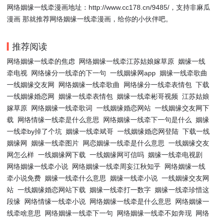
网络姻缘一线牵漫画地址：http://www.cc178.cn/9485/，支持非麻瓜
漫画 那就推荐网络姻缘一线牵漫画，给你的小伙伴吧。
推荐阅读
网络姻缘一线牵的焦虑
网络姻缘一线牵江苏姑娘嫁草原
姻缘一线
牵电视
网络缘分一线牵的下一句
一线姻缘网app
姻缘一线牵歌曲
一线姻缘交友网
网络姻缘一线牵歌曲
网络缘分一线牵表情包
下载
一线姻缘婚恋网
姻缘一线牵表情包
姻缘一线牵彬哥视频
江苏姑娘
嫁草原
网络姻缘一线牵歌词
一线姻缘婚恋网站
一线姻缘交友网下
载
网络情缘一线牵是什么意思
网络姻缘一线牵下一句是什么
姻缘
一线牵by掉了个坑
姻缘一线牵斌哥
一线姻缘婚恋网登陆
下载一线
姻缘网
姻缘一线牵图片
网恋姻缘一线牵是什么意思
一线姻缘交友
网怎么样
一线姻缘网下载
一线姻缘网可信吗
姻缘一线牵电视剧
网络姻缘一线牵小说
网络姻缘一线牵周妄江秋知乎
网络姻缘一线
牵小说免费
姻缘一线牵什么意思
姻缘一线牵小说
一线姻缘交友网
站
一线姻缘婚恋网站下载
姻缘一线牵打一数字
姻缘一线牵珍惜这
段缘
网络情缘一线牵小说
网络姻缘一线牵是什么意思
网络姻缘一
线牵啥意思
网络姻缘一线牵下一句
网络姻缘一线牵不如奔现
网络