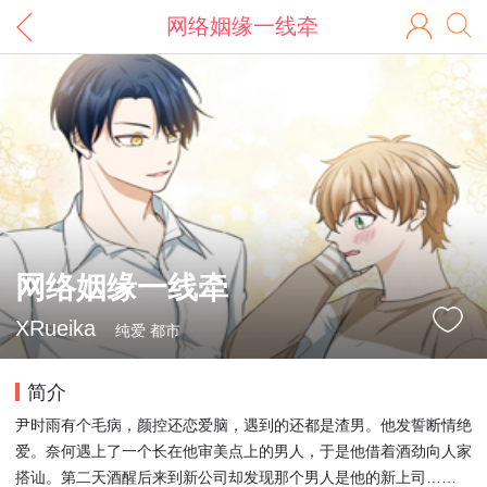
网络姻缘一线牵
网络姻缘一线牵
XRueika
纯爱 都市
简介
尹时雨有个毛病，颜控还恋爱脑，遇到的还都是渣男。他发誓断情绝
爱。奈何遇上了一个长在他审美点上的男人，于是他借着酒劲向人家
搭讪。第二天酒醒后来到新公司却发现那个男人是他的新上司……