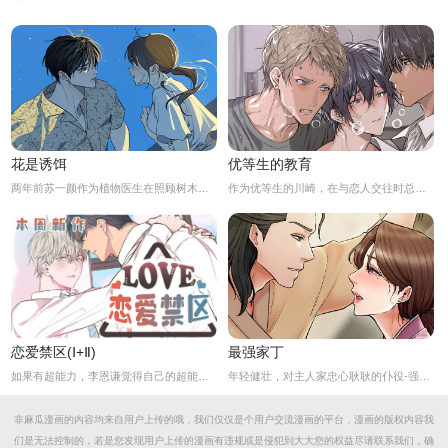
花是诱饵
优等生的教育
两年前苏一颜作为植物医生在照顾树木的时候意外目击杀人犯权材宇活埋尸体但不小心被发现了，慌乱逃跑过程中权材宇被另一个没死透的人偷袭结果成了植物人.....苏一颜再次醒来被权材宇的哥哥抓住威胁做一笔交易，等抓到真凶就会放过苏一颜但是，在那之前必须要先照顾好权材宇...两年后权材宇突然醒来但失忆了慌乱之下苏一颜骗说是二人是夫妻关系.....
作为优等生的川崎，在与恋人交往时总是主动出击，然而过于主动的他在恋爱中反而处于被动状态。
恋爱禁区(Ⅰ+Ⅱ)
最强家丁
如果有超能力，李恩谦觉得自己的超能力一定是垃圾回收站。为什么从小到他，他交往的人全是渣男呢？？他除了颜控，对于对象真的不挑的啊！！直到他严厉的上司，他的外貌理想型，对他表现出似有若无的好感……他一定喜欢自己吧？这次有希望摆脱渣男了！少年人，太天真啦，非酋是一辈子的事哟。
年轻健壮，对主人家忠心耿耿的仆役-强石，某夜意外目睹大监夫人自我安慰的画面。明知眼前是个火坑，他仍然义无返顾地跳了下去！「夫人，小的乐意填补你空虚寂寞的心灵…」
非麻瓜漫画的内容均来自用户上传的哦，我们仅仅是个用户交流漫画的平台，漫画的版权内容我
们是无法控制的，若是您发现用户上传的漫画有违规或是侵犯到大大您的权益尽请联系我们，确