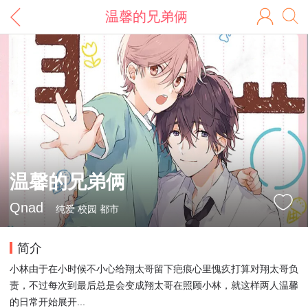
温馨的兄弟俩
温馨的兄弟俩
Qnad
纯爱 校园 都市
简介
小林由于在小时候不小心给翔太哥留下疤痕心里愧疚打算对翔太哥负
责，不过每次到最后总是会变成翔太哥在照顾小林，就这样两人温馨
的日常开始展开...