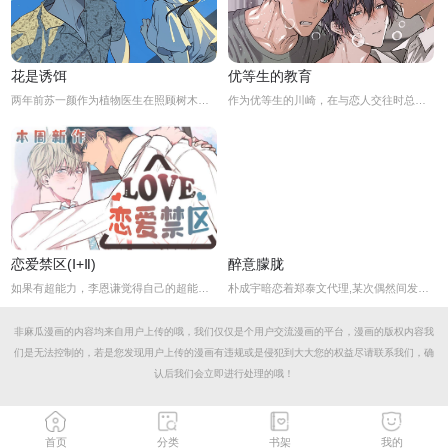
花是诱饵
优等生的教育
两年前苏一颜作为植物医生在照顾树木的时候意外目击杀人犯权材宇活埋尸体但不小心被发现了，慌乱逃跑过程中权材宇被另一个没死透的人偷袭结果成了植物人.....苏一颜再次醒来被权材宇的哥哥抓住威胁做一笔交易，等抓到真凶就会放过苏一颜但是，在那之前必须要先照顾好权材宇...两年后权材宇突然醒来但失忆了慌乱之下苏一颜骗说是二人是夫妻关系.....
作为优等生的川崎，在与恋人交往时总是主动出击，然而过于主动的他在恋爱中反而处于被动状态。
恋爱禁区(Ⅰ+Ⅱ)
醉意朦胧
如果有超能力，李恩谦觉得自己的超能力一定是垃圾回收站。为什么从小到他，他交往的人全是渣男呢？？他除了颜控，对于对象真的不挑的啊！！直到他严厉的上司，他的外貌理想型，对他表现出似有若无的好感……他一定喜欢自己吧？这次有希望摆脱渣男了！少年人，太天真啦，非酋是一辈子的事哟。
朴成宇暗恋着郑泰文代理,某次偶然间发现郑泰文代理的手机信息得知他的爱好后，朴成宇马上跟他坦白，希望他能和自己交往，但郑泰文误以为朴成宇是想拿这事威胁他...
非麻瓜漫画的内容均来自用户上传的哦，我们仅仅是个用户交流漫画的平台，漫画的版权内容我
们是无法控制的，若是您发现用户上传的漫画有违规或是侵犯到大大您的权益尽请联系我们，确
认后我们会立即进行处理的哦！
首页
分类
书架
我的