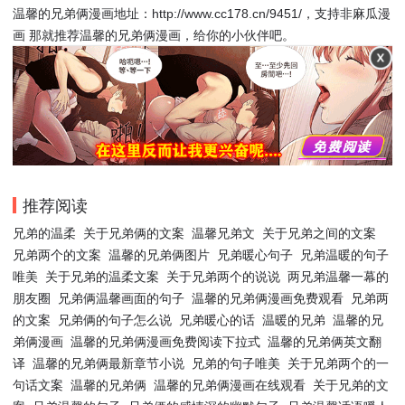
温馨的兄弟俩漫画地址：http://www.cc178.cn/9451/，支持非麻瓜漫
画 那就推荐温馨的兄弟俩漫画，给你的小伙伴吧。
推荐阅读
兄弟的温柔
关于兄弟俩的文案
温馨兄弟文
关于兄弟之间的文案
兄弟两个的文案
温馨的兄弟俩图片
兄弟暖心句子
兄弟温暖的句子
唯美
关于兄弟的温柔文案
关于兄弟两个的说说
两兄弟温馨一幕的
朋友圈
兄弟俩温馨画面的句子
温馨的兄弟俩漫画免费观看
兄弟两
的文案
兄弟俩的句子怎么说
兄弟暖心的话
温暖的兄弟
温馨的兄
弟俩漫画
温馨的兄弟俩漫画免费阅读下拉式
温馨的兄弟俩英文翻
译
温馨的兄弟俩最新章节小说
兄弟的句子唯美
关于兄弟两个的一
句话文案
温馨的兄弟俩
温馨的兄弟俩漫画在线观看
关于兄弟的文