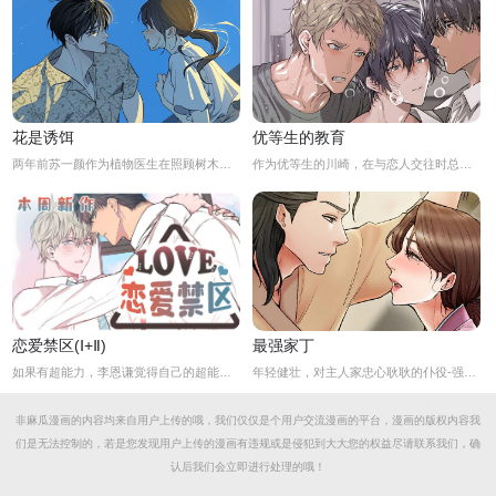
花是诱饵
优等生的教育
两年前苏一颜作为植物医生在照顾树木的时候意外目击杀人犯权材宇活埋尸体但不小心被发现了，慌乱逃跑过程中权材宇被另一个没死透的人偷袭结果成了植物人.....苏一颜再次醒来被权材宇的哥哥抓住威胁做一笔交易，等抓到真凶就会放过苏一颜但是，在那之前必须要先照顾好权材宇...两年后权材宇突然醒来但失忆了慌乱之下苏一颜骗说是二人是夫妻关系.....
作为优等生的川崎，在与恋人交往时总是主动出击，然而过于主动的他在恋爱中反而处于被动状态。
恋爱禁区(Ⅰ+Ⅱ)
最强家丁
如果有超能力，李恩谦觉得自己的超能力一定是垃圾回收站。为什么从小到他，他交往的人全是渣男呢？？他除了颜控，对于对象真的不挑的啊！！直到他严厉的上司，他的外貌理想型，对他表现出似有若无的好感……他一定喜欢自己吧？这次有希望摆脱渣男了！少年人，太天真啦，非酋是一辈子的事哟。
年轻健壮，对主人家忠心耿耿的仆役-强石，某夜意外目睹大监夫人自我安慰的画面。明知眼前是个火坑，他仍然义无返顾地跳了下去！「夫人，小的乐意填补你空虚寂寞的心灵…」
非麻瓜漫画的内容均来自用户上传的哦，我们仅仅是个用户交流漫画的平台，漫画的版权内容我
们是无法控制的，若是您发现用户上传的漫画有违规或是侵犯到大大您的权益尽请联系我们，确
认后我们会立即进行处理的哦！