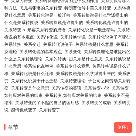
子
关系的转变
关系转换理论强调的是什么的作用
关系变换有哪四
种方法
飞儿与张琳的关系转变
特朗普信号中美关系转变
关系转换
是什么意思
关系转化说是一般迁移
关系转换说是什么学派提出的
什么是关系转换说
关系转换说是谁提出的
关系转化说是谁提出的
关系转变 h
形容关系转变的成语
关系转化说是一般迁移吗
关系转
换说的基本观点
关系转化说
关系转换学说
关系转化说例子有哪些
关系转换
关系变迁
关系转化说例子
关系转移是什么意思
关系转
换理论
关系转化说的基本观点
关系变化
关系转换理论是谁提出的
什么是关系转换理论
关系的转换
团关系是什么意思
关系转换说是
什么意思
关系转化说举例
关系转变什么意思
关系转换说是什么迁
移
关系转化说是什么迁移
关系转换说是什么学派提出来的
关系改
变
关系转化说属于什么迁移
关系转变理论
子公司之间劳动关系转
变
关系转变是什么意思
关系转变的英语
关系转变小说
关系转变
如何应对关系的结束
关系转变:如何应对关系的结束
关系转变不是
结束
关系转变的了不起的自己的读后感
关系转变的成语
关系转变
说
感情也就变了
关系转变了
章节
倒序↓