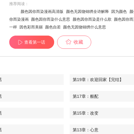
推荐阅读：
颜色因你而染漫画高清版
颜色无因饶锦绣全诗解释
因为颜色
颜
你而染漫画
颜色因你而染什么意思
颜色因你而染是什么歌
颜色因你而
一样
因色彩而美丽
颜色自若
颜色无因饶锦绣什么意思
收藏
查看第一话
话
第19章：欢迎回家【完结】
话
第17章：般配
话
第15章：改变
话
第13章：心意