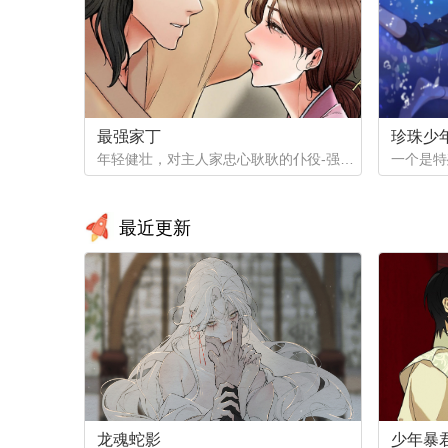
最强家丁
珍珠少
年轻健壮，对主人家忠心耿耿的仆役-强石，某夜意外目睹大监夫人自我安慰的画面。明知眼前是个火坑，他仍然义无返顾地跳了下去！「夫人，小的乐意填补你空虚寂寞的心灵…」
最近更新
龙魂蛇影
少年暴