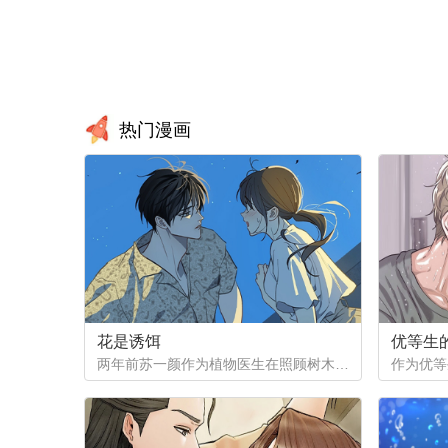
热门漫画
花是诱饵
优等生
两年前苏一颜作为植物医生在照顾树木的时候意外目击杀人犯权材宇活埋尸体但不小心被发现了，慌乱逃跑过程中权材宇被另一个没死透的人偷袭结果成了植物人.....苏一颜再次醒来被权材宇的哥哥抓住威胁做一笔交易，等抓到真凶就会放过苏一颜但是，在那之前必须要先照顾好权材宇...两年后权材宇突然醒来但失忆了慌乱之下苏一颜骗说是二人是夫妻关系.....