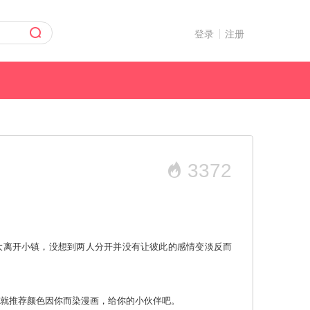
登录
注册
3372
大离开小镇，没想到两人分开并没有让彼此的感情变淡反而
麻瓜漫画 那就推荐颜色因你而染漫画，给你的小伙伴吧。