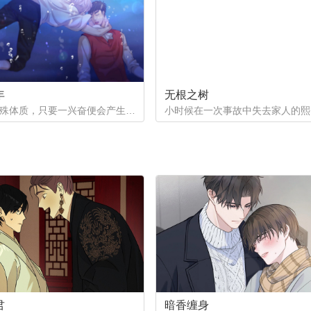
年
无根之树
一个是特殊体质，只要一兴奋便会产生珍珠的少年。因巨额债务不得不以身还债。一个是花柳界顶级头牌却遭遇人不淑，被骗光钱财。两两相遇到底会产生怎样的火花呢。
君
暗香缠身