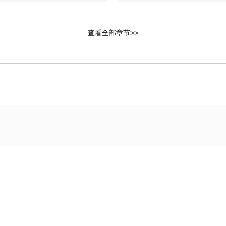
章：坦诚
第11话
查看全部章节>>
章：苦恼
第9话
第7章：距离
第5章：朋友
章：选择
第3话
第1章：梦想