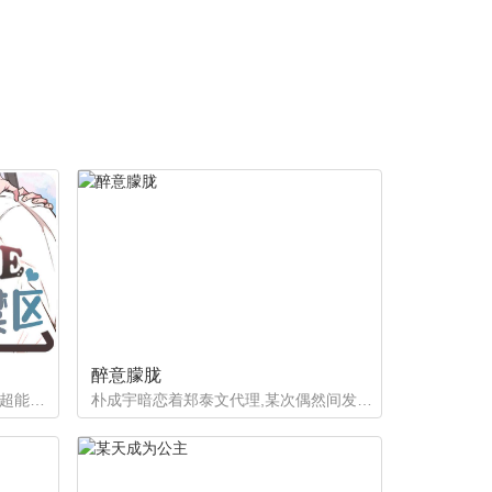
醉意朦胧
如果有超能力，李恩谦觉得自己的超能力一定是垃圾回收站。为什么从小到他，他交往的人全是渣男呢？？他除了颜控，对于对象真的不挑的啊！！直到他严厉的上司，他的外貌理想型，对他表现出似有若无的好感……他一定喜欢自己吧？这次有希望摆脱渣男了！少年人，太天真啦，非酋是一辈子的事哟。
朴成宇暗恋着郑泰文代理,某次偶然间发现郑泰文代理的手机信息得知他的爱好后，朴成宇马上跟他坦白，希望他能和自己交往，但郑泰文误以为朴成宇是想拿这事威胁他...