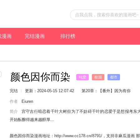
载漫画
完结漫画
排行榜
颜色因你而染
纯爱
校园
都市
完结
更新：2024-05-15 12:07:42
第20章：【番外】因为有你
作者
Eiuren
简介
宫守吉行暗恋着千叶大树但为了不妨碍千叶的恋爱于是想报考东
开始酝酿得越来越醇厚...
颜色因你而染漫画地址：http://www.cc178.cn/8791/，支持非