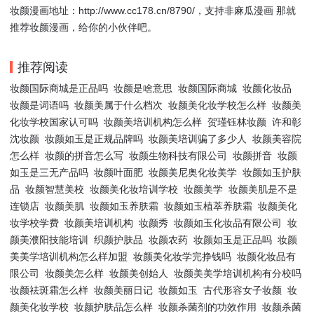
妆颜漫画地址：http://www.cc178.cn/8790/，支持非麻瓜漫画 那就
推荐妆颜漫画，给你的小伙伴吧。
推荐阅读
妆颜国际商城是正品吗
妆颜是啥意思
妆颜国际商城
妆颜化妆品
妆颜是词语吗
妆颜美属于什么档次
妆颜美化妆学校怎么样
妆颜美
化妆学校国家认可吗
妆颜美培训机构怎么样
贺瑾钰林妆颜
许和彰
沈妆颜
妆颜如玉是正规品牌吗
妆颜美培训骗了多少人
妆颜美容院
怎么样
妆颜的拼音怎么写
妆颜生物科技有限公司
妆颜拼音
妆颜
如玉是三无产品吗
妆颜叶面肥
妆颜美尼奥化妆美学
妆颜如玉护肤
品
妆颜智慧美校
妆颜美化妆培训学校
妆颜美学
妆颜美肌是不是
连锁店
妆颜美肌
妆颜如玉养肤霜
妆颜如玉植萃养肤霜
妆颜美化
妆学校学费
妆颜美培训机构
妆颜秀
妆颜如玉化妆品有限公司
妆
颜美濮阳技能培训
织颜护肤品
妆颜农药
妆颜如玉是正品吗
妆颜
美美学培训机构怎么样加盟
妆颜美化妆学完挣钱吗
妆颜化妆品有
限公司
妆颜美怎么样
妆颜美创始人
妆颜美美学培训机构有分校吗
妆颜祛斑霜怎么样
妆颜美丽日记
妆颜如玉
古代形容女子妆颜
妆
颜美化妆学校
妆颜护肤品怎么样
妆颜杀菌剂的功效作用
妆颜杀菌