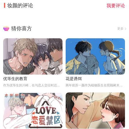
妆颜
的评论
我要评论
猜你喜方
更多
优等生的教育
花是诱饵
作为优等生的川崎，在与恋人交往时总是主动出击，然而过于主动的他在恋爱中反而处于被动状态。
两年前苏一颜作为植物医生在照顾树木的时候意外目击杀人犯权材宇活埋尸体但不小心被发现了，慌乱逃跑过程中权材宇被另一个没死透的人偷袭结果成了植物人.....苏一颜再次醒来被权材宇的哥哥抓住威胁做一笔交易，等抓到真凶就会放过苏一颜但是，在那之前必须要先照顾好权材宇...两年后权材宇突然醒来但失忆了慌乱之下苏一颜骗说是二人是夫妻关系.....