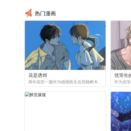
热门漫画
花是诱饵
优等生
两年前苏一颜作为植物医生在照顾树木的时候意外目击杀人犯权材宇活埋尸体但不小心被发现了，慌乱逃跑过程中权材宇被另一个没死透的人偷袭结果成了植物人.....苏一颜再次醒来被权材宇的哥哥抓住威胁做一笔交易，等抓到真凶就会放过苏一颜但是，在那之前必须要先照顾好权材宇...两年后权材宇突然醒来但失忆了慌乱之下苏一颜骗说是二人是夫妻关系.....