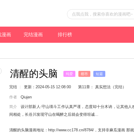
载漫画
完结漫画
排行榜
清醒的头脑
纯爱
都市
短篇
完结
更新：2024-05-15 12:08:00
第11章： 真实想法（完结）
作者
Qiujen
简介
设计部新人-守山瑛斗工作认真严谨，态度却十分木讷，让其他人
间相处，长谷川发现守山在喝醉之后就会变得坦诚...
清醒的头脑漫画地址：http://www.cc178.cn/8784/，支持非麻