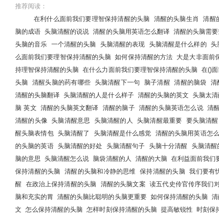
推荐阅读：
在利什么面前我们要理智保持清醒的头脑
清醒的头脑生肖
清醒
脑的成语
头脑清醒的说说
清醒的头脑用英语怎么翻译
清醒的头脑需要
头脑的音乐
一个清醒的头脑
头脑清醒的表现
头脑清醒是什么样的
头
么面前我们要理智保持清醒的头脑
如何保持清醒的方法
大是大非面前
持理智保持清醒的头脑
在什么力面前我们要理智保持清醒的头脑
在()
头脑
清醒头脑的药有哪些
头脑清醒下一句
脑子清醒
清醒的脑袋
清
清醒的头脑翻译
头脑清醒的人是什么样子
清醒的头脑的英文
头脑太清
脑 英文
清醒的头脑英文翻译
清醒的脑子
清醒的头脑英语怎么说
清
清醒的头像
头脑清醒意思
头脑清醒的人
头脑清醒最重要
要头脑清醒
醒头脑表情包
头脑清醒了
头脑清醒是什么感觉
清醒的头脑用英语怎
的头脑的英语
头脑清醒的好处
头脑清醒句子
头脑十分清醒
头脑清醒
脑的意思
头脑清醒怎么说
脑袋清醒的人
清醒的大脑
在利益面前我们
保持清醒的头脑
清醒的头脑和冷静的思维
保持清醒的头脑
我们要有
醒
在政治上保持清醒的头脑
清醒的头脑文案
读五代史伶官传序我们
脑和充实的胃
清醒的头脑比聪明的头脑更重要
如何保持清醒的头脑
清
文
怎么保持清醒的头脑
怎样时刻保持清醒的头脑
提高敏锐性
时刻保