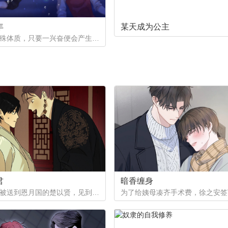
年
某天成为公主
一个是特殊体质，只要一兴奋便会产生珍珠的少年。因巨额债务不得不以身还债。一个是花柳界顶级头牌却遭遇人不淑，被骗光钱财。两两相遇到底会产生怎样的火花呢。
君
暗香缠身
作为质子被送到恩月国的楚以贤，见到了这个国家年纪轻轻的皇帝。与众人口中提到的暴君不同，楚以贤看到的是一片平和的景象。然而让他没想到的是，这片平和的背后其实隐藏着常人难以想像的尸山血海...