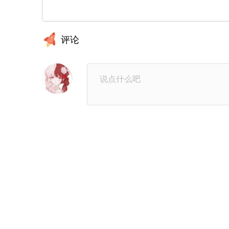
第1章：新人
第1话
评论