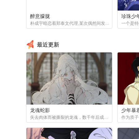
醉意朦胧
珍珠少
朴成宇暗恋着郑泰文代理,某次偶然间发现郑泰文代理的手机信息得知他的爱好后，朴成宇马上跟他坦白，希望他能和自己交往，但郑泰文误以为朴成宇是想拿这事威胁他...
最近更新
龙魂蛇影
少年暴
失去肉体而被撕裂的龙魂，数千年后成为白蟒，但他的爱恨依然指向天地...（抢先看！记得收藏哦，后续将在12月1号之后更新~）