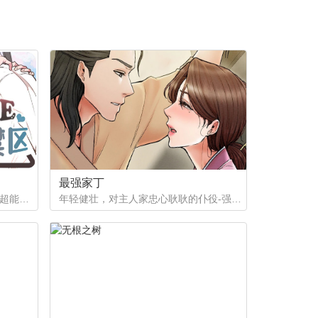
最强家丁
如果有超能力，李恩谦觉得自己的超能力一定是垃圾回收站。为什么从小到他，他交往的人全是渣男呢？？他除了颜控，对于对象真的不挑的啊！！直到他严厉的上司，他的外貌理想型，对他表现出似有若无的好感……他一定喜欢自己吧？这次有希望摆脱渣男了！少年人，太天真啦，非酋是一辈子的事哟。
年轻健壮，对主人家忠心耿耿的仆役-强石，某夜意外目睹大监夫人自我安慰的画面。明知眼前是个火坑，他仍然义无返顾地跳了下去！「夫人，小的乐意填补你空虚寂寞的心灵…」