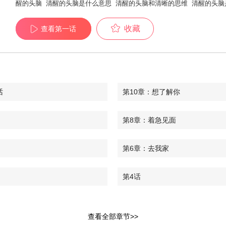
醒的头脑
清醒的头脑是什么意思
清醒的头脑和清晰的思维
清醒的头脑
收藏
查看第一话
话
第10章：想了解你
第8章：着急见面
第6章：去我家
第4话
章：情不自禁
第2章：建议
查看全部章节>>