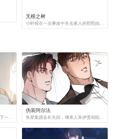
无根之树
小时候在一次事故中失去家人的熙熙由养父母抚养长大，他很好奇自己的幕后支持者是谁。直到他因为纵火案入院的晚上，他遇到了自己一直在寻找的人...
伪装阿尔法
为了给姨母凑齐手术费，徐之安签下一份秘密合同，成为陌生阿尔法的发热期床伴。四年间，他在黑暗中忍受着痛苦与快感，攒下巨款，却等来姨母离世的消息。合同终结，他试图回归普通生活，那个本该消失在记忆里的男人，却再次出现在他面前...
朱星集团会长失踪，继承人朱伊贤却陷入更深的秘密——他被检测为劣质欧米伽。为隐瞒真相、保住继承权，朱伊贤决定利用阿尔法秘书刘俊成，怀上拥有阿尔法性状的孩子。一场以身体与算计为筹码的赌局，在失踪事件背后悄然展开。