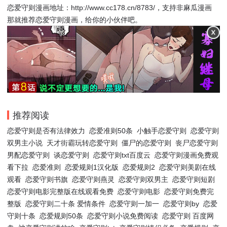
恋爱守则漫画地址：http://www.cc178.cn/8783/，支持非麻瓜漫画
那就推荐恋爱守则漫画，给你的小伙伴吧。
推荐阅读
恋爱守则是否有法律效力
恋爱准则50条
小触手恋爱守则
恋爱守则
双男主小说
天才街霸玩转恋爱守则
僵尸的恋爱守则
丧尸恋爱守则
男配恋爱守则
谈恋爱守则
恋爱守则txt百度云
恋爱守则漫画免费观
看下拉
恋爱准则
恋爱规则1汉化版
恋爱规则2
恋爱守则美剧在线
观看
恋爱守则书旗
恋爱守则燕灵
恋爱守则双男主
恋爱守则短剧
恋爱守则电影完整版在线观看免费
恋爱守则电影
恋爱守则免费完
整版
恋爱守则二十条 爱情条件
恋爱守则一加一
恋爱守则by
恋爱
守则十条
恋爱规则50条
恋爱守则小说免费阅读
恋爱守则 百度网