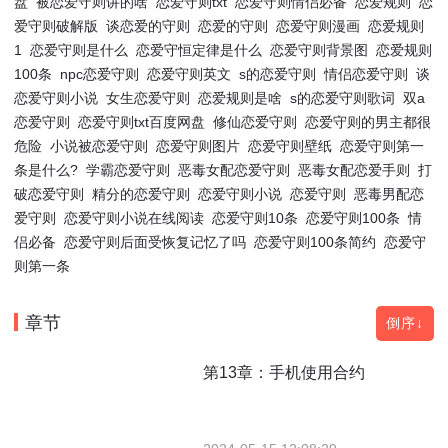
盘
被恋爱守则讲的啥
恋爱守则txt
恋爱守则情侣必备
恋爱规则
恋
爱守则破解版
谈恋爱的守则
恋爱的守则
恋爱守则漫画
恋爱规则
1
恋爱守则是什么
恋爱守恒定律是什么
恋爱守则背景图
恋爱规则
100条
npc恋爱守则
恋爱守则英文
s的恋爱守则
情侣恋爱守则
谈
恋爱守则小说
女生恋爱守则
恋爱规则是啥
s的恋爱守则歌词
双a
恋爱守则
恋爱守则txt百度网盘
修仙恋爱守则
恋爱守则的男主都很
危险
小说被恋爱守则
恋爱守则图片
恋爱守则壁纸
恋爱守则第一
条是什么?
学霸恋爱守则
恶毒女配恋爱守则
恶毒女配恋爱手则
打
破恋爱守则
精分的恋爱守则
恋爱守则小说
恋爱守则
恶毒男配恋
爱守则
恋爱守则小说在线阅读
恋爱守则10条
恋爱守则100条
情
侣必备
恋爱守则后面受恢复记忆了吗
恋爱守则100条简约
恋爱守
则第一条
章节
倒序↓
第13章：手机使用合约