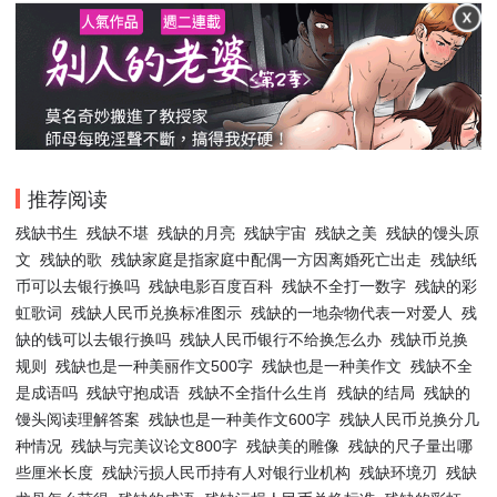
推荐阅读
残缺书生
残缺不堪
残缺的月亮
残缺宇宙
残缺之美
残缺的馒头原
文
残缺的歌
残缺家庭是指家庭中配偶一方因离婚死亡出走
残缺纸
币可以去银行换吗
残缺电影百度百科
残缺不全打一数字
残缺的彩
虹歌词
残缺人民币兑换标准图示
残缺的一地杂物代表一对爱人
残
缺的钱可以去银行换吗
残缺人民币银行不给换怎么办
残缺币兑换
规则
残缺也是一种美丽作文500字
残缺也是一种美作文
残缺不全
是成语吗
残缺守抱成语
残缺不全指什么生肖
残缺的结局
残缺的
馒头阅读理解答案
残缺也是一种美作文600字
残缺人民币兑换分几
种情况
残缺与完美议论文800字
残缺美的雕像
残缺的尺子量出哪
些厘米长度
残缺污损人民币持有人对银行业机构
残缺环境刃
残缺