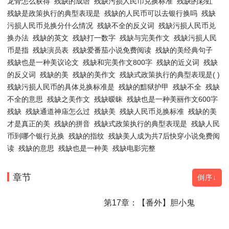
龙骨怎么获得
残缺的成语
残缺污损人民币兑换标准
残缺的彩虹
残缺是政策执行的典型表现是
残缺的人民币可以去银行换吗
残缺
污损人民币兑换分什么情况
残缺不全的反义词
残缺污损人民币兑
换办法
残缺的英文
残缺打一数字
残缺与完美作文
残缺污损人民
币是指
残缺演员表
残缺爱番茄小说免费阅读
残缺的美经典句子
残缺也是一种美议论文
残缺和完美作文800字
残缺的近义词
残缺
的反义词
残缺的美
残缺的美作文
残缺式政策执行的典型表现是( )
残缺污损人民币的具体兑换标准是
残缺的黯狱护甲
残缺不全
残缺
不全的意思
残缺之美作文
残缺暧昧
残缺也是一种美丽作文600字
残缺
残缺通道神庙怎么过
残缺美
残缺人民币兑换标准
残缺的美
才是真正的美
残缺的拼音
残缺式政策执行的典型表现是
残缺人民
币到哪个银行兑换
残缺的指纹
残缺美人成为共7后快穿小说免费阅
读
残缺的意思
残缺也是一种美
残缺电影完整
章节
倒序↓
第17章：【番外】胆小鬼