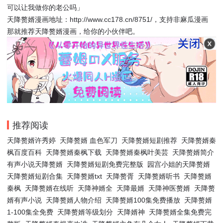
可以让我做你的老公吗」
天降赘婿漫画地址：http://www.cc178.cn/8751/，支持非麻瓜漫画
那就推荐天降赘婿漫画，给你的小伙伴吧。
推荐阅读
天降赘婿许秀婷
天降赘婿 血色军刀
天降赘婿短剧推荐
天降赘婿秦
枫百度百科
天降赘婿秦枫下载
天降赘婿秦枫叶美芸
天降赘婿简介
有声小说天降赘婿
天降赘婿短剧免费完整版
园宫小姐的天降赘婿
天降赘婿短剧合集
天降赘婿txt
天降赘胥
天降赘婿听书
天降赘婿
秦枫
天降赘婿在线听
天降神婿全
天降最婿
天降神医赘婿
天降赘
婿有声小说
天降赘婿人物介绍
天降赘婿100集免费播放
天降赘婿
1-100集全免费
天降赘婿等级划分
天降婿神
天降赘婿全集免费完