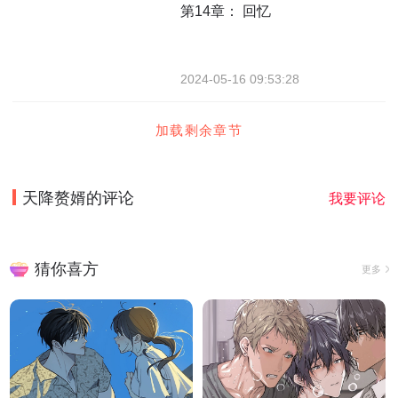
第14章： 回忆
2024-05-16 09:53:28
加载剩余章节
天降赘婿
的评论
我要评论
猜你喜方
更多