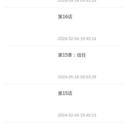
2024-05-16 09:53:28
第16话
2024-02-04 19:40:14
第15章：信任
2024-05-16 09:53:28
第15话
2024-02-04 19:40:13