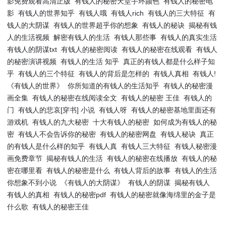
影免费观看高清正版
有钱人的秘密天堂手环颜色
有钱人的秘密电
影
有钱人的世界知乎
有钱人哦
有钱人rich
有钱人的三大特征
有
钱人的大阴谋
有钱人的世界超乎你的想象
有钱人的秘诀
揭秘有钱
人的生活视频
解密有钱人的生活
有钱人那些事
有钱人的真实生活
有钱人的阴谋txt
有钱人的秘密阅读
有钱人的秘密在线观看
有钱人
的秘密演讲视频
有钱人的生活 知乎
真正的有钱人都是什么样子知
乎
有钱人的三个特征
有钱人的背后是怎样的
有钱人真相
有钱人!
《有钱人的世界》
你所知道的有钱人的生活知乎
有钱人的秘密漫
画全集
有钱人的秘密在线阅读全文
有钱人的秘密 王佳
有钱人的
门
有钱人的悲哀[穿书] 小说
有钱人呀
有钱人的秘密基地里面还有
游戏机
有钱人的九大秘密
十大有钱人的秘密
如何成为有钱人的秘
密
有钱人不会告诉你的秘密
有钱人的秘密网盘
有钱人秘诀
真正
的有钱人是什么样的知乎
有钱人真
有钱人三大特征
有钱人秘密漫
画免费章节
揭秘有钱人的生活
有钱人的秘密在线播放
有钱人的秘
密在哪里看
有钱人的秘密是什么
有钱人背后的故事
有钱人的生活
你想象不到小说
《有钱人的大阴谋》
有钱人的阴谋
揭秘有钱人
有钱人的真相
有钱人的秘密pdf
有钱人的秘密就像海绵里的金子是
什么歌
有钱人的秘密王佳