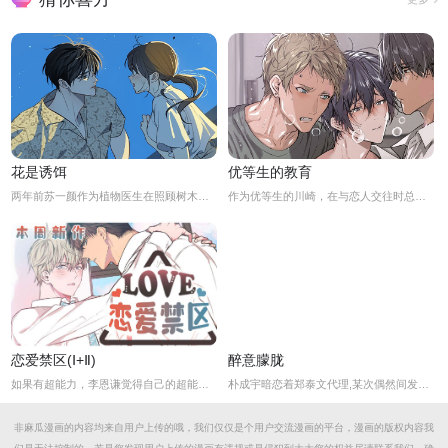
花是诱饵
优等生的教育
两年前苏一颜作为植物医生在照顾树木的时候意外目击杀人犯权材宇活埋尸体但不小心被发现了，慌乱逃跑过程中权材宇被另一个没死透的人偷袭结果成了植物人.....苏一颜再次醒来被权材宇的哥哥抓住威胁做一笔交易，等抓到真凶就会放过苏一颜但是，在那之前必须要先照顾好权材宇...两年后权材宇突然醒来但失忆了慌乱之下苏一颜骗说是二人是夫妻关系.....
作为优等生的川崎，在与恋人交往时总是主动出击，然而过于主动的他在恋爱中反而处于被动状态。
恋爱禁区(Ⅰ+Ⅱ)
醉意朦胧
如果有超能力，李恩谦觉得自己的超能力一定是垃圾回收站。为什么从小到他，他交往的人全是渣男呢？？他除了颜控，对于对象真的不挑的啊！！直到他严厉的上司，他的外貌理想型，对他表现出似有若无的好感……他一定喜欢自己吧？这次有希望摆脱渣男了！少年人，太天真啦，非酋是一辈子的事哟。
朴成宇暗恋着郑泰文代理,某次偶然间发现郑泰文代理的手机信息得知他的爱好后，朴成宇马上跟他坦白，希望他能和自己交往，但郑泰文误以为朴成宇是想拿这事威胁他...
非麻瓜漫画的内容均来自用户上传的哦，我们仅仅是个用户交流漫画的平台，漫画的版权内容我