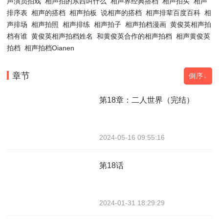
声演员拍戏
相声拍的东西叫什么
相声界经典搭档
相声拍买
相声
排序表
相声的搭档
相声拍板
说相声的搭档
相声排辈百度百科
相
声排场
相声拍照
相声排练
相声拍子
相声拍档漫画
黄俊英相声拍
档有谁
黄俊英相声拍档姓名
和黄俊英合作的相声拍档
相声黄俊英
拍档
相声拍档Oianen
章节
倒序↓
第18章：二人世界（完结）
2024-05-16 09:55:16
第18话
2024-01-31 18:29:29