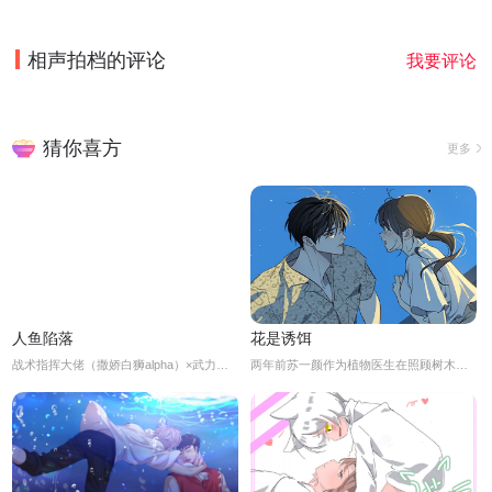
相声拍档
的评论
我要评论
猜你喜方
更多
人鱼陷落
花是诱饵
战术指挥大佬（撒娇白狮alpha）×武力值top呆呆美人突击手（高贵人鱼omega）两人从前都是研究院的实验体，相依为命但又相互利用。因为一场误会，白狮被人鱼所伤，嘴上嚷嚷着报仇再见时却难以下手，终究还是想要保护他的小人鱼……
两年前苏一颜作为植物医生在照顾树木的时候意外目击杀人犯权材宇活埋尸体但不小心被发现了，慌乱逃跑过程中权材宇被另一个没死透的人偷袭结果成了植物人.....苏一颜再次醒来被权材宇的哥哥抓住威胁做一笔交易，等抓到真凶就会放过苏一颜但是，在那之前必须要先照顾好权材宇...两年后权材宇突然醒来但失忆了慌乱之下苏一颜骗说是二人是夫妻关系.....