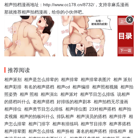
相声拍档漫画地址：http://www.cc178.cn/8732/，支持非麻瓜漫画
那就推荐相声拍档漫画，给你的小伙伴吧。
推荐阅读
相声派别
相声是怎么排辈的
相声排辈
相声排辈表图片
相声 派别
相声彩排
有名的相声搭档
相声cd
相声编排
相声照相视频
相声拍
照姿势
相声 照相
相声演出
相声派对
相声节目怎么排练
说相声
的搭档叫什么
老相声搭档
好排练的相声剧本
相声拍档无尽漫画
相声排位
相声类节目怎么排练
相声排位图
23对相声搭档
相声拍
卖视频
相声的拍板叫什么
排队相声
相声演员的搭档
相声排序
相
声怎么排辈
相声门排字
相声有排练吗
相声节目排序
相声界搭档
相声排辈图
相声怎么排练
相声扮相
著名的相声搭档
排练相声
相