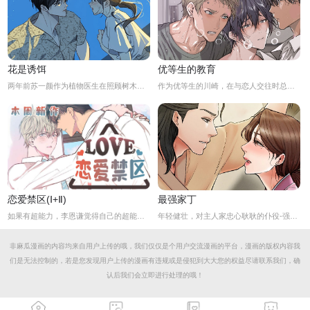
花是诱饵
优等生的教育
两年前苏一颜作为植物医生在照顾树木的时候意外目击杀人犯权材宇活埋尸体但不小心被发现了，慌乱逃跑过程中权材宇被另一个没死透的人偷袭结果成了植物人.....苏一颜再次醒来被权材宇的哥哥抓住威胁做一笔交易，等抓到真凶就会放过苏一颜但是，在那之前必须要先照顾好权材宇...两年后权材宇突然醒来但失忆了慌乱之下苏一颜骗说是二人是夫妻关系.....
作为优等生的川崎，在与恋人交往时总是主动出击，然而过于主动的他在恋爱中反而处于被动状态。
恋爱禁区(Ⅰ+Ⅱ)
最强家丁
如果有超能力，李恩谦觉得自己的超能力一定是垃圾回收站。为什么从小到他，他交往的人全是渣男呢？？他除了颜控，对于对象真的不挑的啊！！直到他严厉的上司，他的外貌理想型，对他表现出似有若无的好感……他一定喜欢自己吧？这次有希望摆脱渣男了！少年人，太天真啦，非酋是一辈子的事哟。
年轻健壮，对主人家忠心耿耿的仆役-强石，某夜意外目睹大监夫人自我安慰的画面。明知眼前是个火坑，他仍然义无返顾地跳了下去！「夫人，小的乐意填补你空虚寂寞的心灵…」
非麻瓜漫画的内容均来自用户上传的哦，我们仅仅是个用户交流漫画的平台，漫画的版权内容我
们是无法控制的，若是您发现用户上传的漫画有违规或是侵犯到大大您的权益尽请联系我们，确
认后我们会立即进行处理的哦！