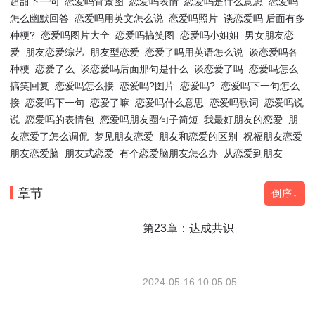
超甜下一句
恋爱吗背景图
恋爱吗表情
恋爱吗是什么意思
恋爱吗
怎么幽默回答
恋爱吗用英文怎么说
恋爱吗照片
谈恋爱吗 后面有多
种梗?
恋爱吗图片大全
恋爱吗搞笑图
恋爱吗小姐姐
男女朋友恋
爱
朋友恋爱综艺
朋友型恋爱
恋爱了吗用英语怎么说
谈恋爱吗各
种梗
恋爱了么
谈恋爱吗后面那句是什么
谈恋爱了吗
恋爱吗怎么
搞笑回复
恋爱吗怎么接
恋爱吗?图片
恋爱吗?
恋爱吗下一句怎么
接
恋爱吗下一句
恋爱了嘛
恋爱吗什么意思
恋爱吗歌词
恋爱吗说
说
恋爱吗的表情包
恋爱吗朋友圈句子简短
我最好朋友的恋爱
朋
友恋爱了怎么调侃
梦见朋友恋爱
朋友和恋爱的区别
祝福朋友恋爱
朋友恋爱脑
朋友式恋爱
有个恋爱脑朋友怎么办
从恋爱到朋友
章节
倒序↓
第23章：达成共识
2024-05-16 10:05:05