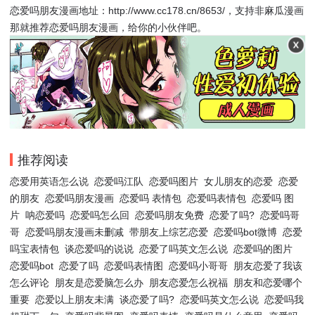
恋爱吗朋友漫画地址：http://www.cc178.cn/8653/，支持非麻瓜漫画
那就推荐恋爱吗朋友漫画，给你的小伙伴吧。
推荐阅读
恋爱用英语怎么说
恋爱吗江队
恋爱吗图片
女儿朋友的恋爱
恋爱
的朋友
恋爱吗朋友漫画
恋爱吗 表情包
恋爱吗表情包
恋爱吗 图
片
呐恋爱吗
恋爱吗怎么回
恋爱吗朋友免费
恋爱了吗?
恋爱吗哥
哥
恋爱吗朋友漫画未删减
带朋友上综艺恋爱
恋爱吗bot微博
恋爱
吗宝表情包
谈恋爱吗的说说
恋爱了吗英文怎么说
恋爱吗的图片
恋爱吗bot
恋爱了吗
恋爱吗表情图
恋爱吗小哥哥
朋友恋爱了我该
怎么评论
朋友是恋爱脑怎么办
朋友恋爱怎么祝福
朋友和恋爱哪个
重要
恋爱以上朋友未满
谈恋爱了吗?
恋爱吗英文怎么说
恋爱吗我