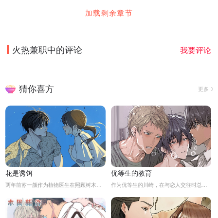
加载剩余章节
火热兼职中
的评论
我要评论
猜你喜方
更多
花是诱饵
优等生的教育
两年前苏一颜作为植物医生在照顾树木的时候意外目击杀人犯权材宇活埋尸体但不小心被发现了，慌乱逃跑过程中权材宇被另一个没死透的人偷袭结果成了植物人.....苏一颜再次醒来被权材宇的哥哥抓住威胁做一笔交易，等抓到真凶就会放过苏一颜但是，在那之前必须要先照顾好权材宇...两年后权材宇突然醒来但失忆了慌乱之下苏一颜骗说是二人是夫妻关系.....
作为优等生的川崎，在与恋人交往时总是主动出击，然而过于主动的他在恋爱中反而处于被动状态。