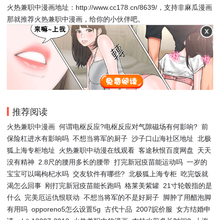
火热兼职中漫画地址：http://www.cc178.cn/8639/，支持非麻瓜漫画
那就推荐火热兼职中漫画，给你的小伙伴吧。
推荐阅读
火热兼职中漫画
何谓电枢反应?电枢反应对气隙磁场有何影响?
前
保险杠进水有影响吗
不想当将军的厨子
沙子口山海社区地址
北极
狐上海专柜地址
火热兼职中动漫在线观看
客途秋恨百度网盘
天天
没有精神
2.8尺的腰用多长的腰带
打完新冠疫苗能运动吗
一岁的
宝宝可以喝枸杞水吗
交友软件有哪些?
北极狐上海专柜
吃完饭就
渴怎么回事
刚打完新冠疫苗能长跑吗
格莱美紫罐
21寸轮毂指的是
什么
完美厄运仇恨联动
不想当将军的不是好厨子
脚肿了用醋泡脚
有用吗
opporeno5怎么设置5g
古代十品
2007皖价服
女方结婚申