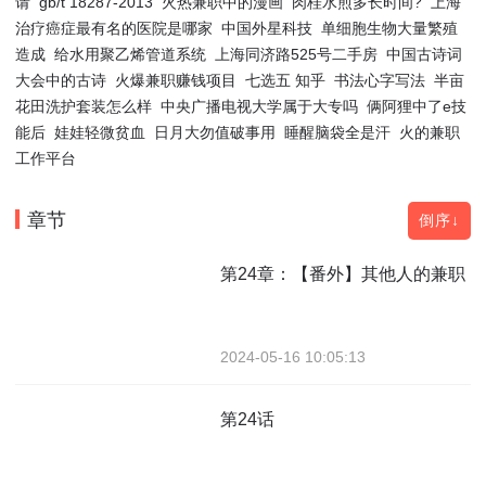
请
gb/t 18287-2013
火热兼职中的漫画
肉桂水煎多长时间?
上海
治疗癌症最有名的医院是哪家
中国外星科技
单细胞生物大量繁殖
造成
给水用聚乙烯管道系统
上海同济路525号二手房
中国古诗词
大会中的古诗
火爆兼职赚钱项目
七选五 知乎
书法心字写法
半亩
花田洗护套装怎么样
中央广播电视大学属于大专吗
俩阿狸中了e技
能后
娃娃轻微贫血
日月大勿值破事用
睡醒脑袋全是汗
火的兼职
工作平台
章节
倒序↓
第24章：【番外】其他人的兼职
2024-05-16 10:05:13
第24话