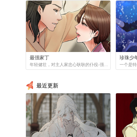
最强家丁
珍珠少
年轻健壮，对主人家忠心耿耿的仆役-强石，某夜意外目睹大监夫人自我安慰的画面。明知眼前是个火坑，他仍然义无返顾地跳了下去！「夫人，小的乐意填补你空虚寂寞的心灵…」
最近更新