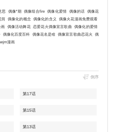
意思
偶像*期
偶像组合fire
偶像化爱情
偶像的话
偶像花
花筒
偶像化的概念
偶像化的含义
偶像火花漫画免费观看
绘画
偶像活动舞花
恋爱花火偶像宣言歌曲
偶像化的爱情
子
偶像化百度百科
偶像花名是啥
偶像宣言歌曲恋花火
偶
uejm漫画
倒序
第17话
第15话
第13话