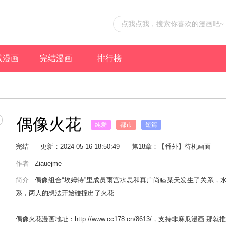
载漫画
完结漫画
排行榜
偶像火花
纯爱
都市
短篇
完结
更新：2024-05-16 18:50:49
第18章：【番外】待机画面
作者
Ziauejme
简介
偶像组合“埃姆特”里成员雨宫水思和真广尚睦某天发生了关系，
系，两人的想法开始碰撞出了火花...
偶像火花漫画地址：http://www.cc178.cn/8613/，支持非麻瓜漫