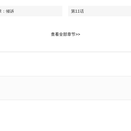
章：倾诉
第11话
话
第9章：拍戏
查看全部章节>>
第7章：想念
第5章：交往
章：拒绝
第3话
第1章：偶像成员