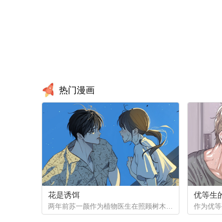
热门漫画
花是诱饵
优等生
两年前苏一颜作为植物医生在照顾树木的时候意外目击杀人犯权材宇活埋尸体但不小心被发现了，慌乱逃跑过程中权材宇被另一个没死透的人偷袭结果成了植物人.....苏一颜再次醒来被权材宇的哥哥抓住威胁做一笔交易，等抓到真凶就会放过苏一颜但是，在那之前必须要先照顾好权材宇...两年后权材宇突然醒来但失忆了慌乱之下苏一颜骗说是二人是夫妻关系.....