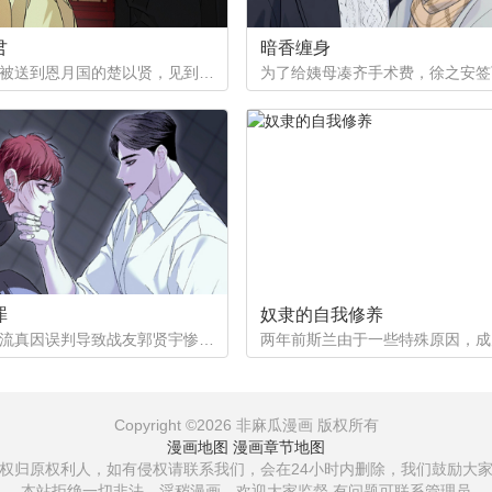
君
暗香缠身
作为质子被送到恩月国的楚以贤，见到了这个国家年纪轻轻的皇帝。与众人口中提到的暴君不同，楚以贤看到的是一片平和的景象。然而让他没想到的是，这片平和的背后其实隐藏着常人难以想像的尸山血海...
罪
奴隶的自我修养
情报员郑流真因误判导致战友郭贤宇惨死。在得知凶手是风纪队的陈治宇时，复仇之火与负罪感将他撕成两半。河新城组长一边镇压组织内部对郑流真的质疑，一边策划着足以撼动政权的终极任务。三人在血色霓虹中相遇——当硝烟漫过赎罪券上的经文，活下来的人终要选择：是点燃焚毁一切的业火，还是成为照亮深渊的第一缕光。
Copyright ©2026 非麻瓜漫画 版权所有
漫画地图
漫画章节地图
权归原权利人，如有侵权请联系我们，会在24小时内删除，我们鼓励大
本站拒绝一切非法，淫秽漫画，欢迎大家监督 有问题可联系管理员