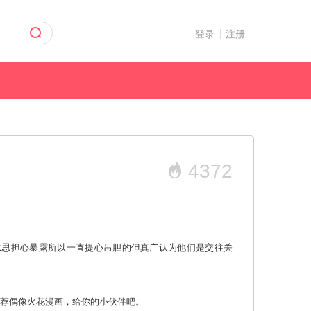
登录
注册
4372
水思担心暴露所以一直提心吊胆的但真广认为他们是交往关
画 那就推荐偶像火花漫画，给你的小伙伴吧。