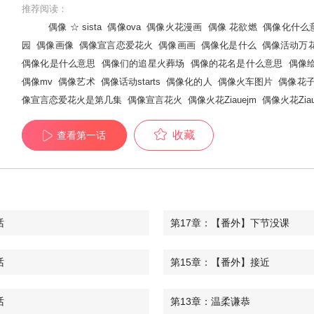
推荐阅读：
偶像 ☆ sista
偶像ova
偶像火花漫画
偶像 花欲燃
偶像化什么
园
偶像画像
偶像宣言恋爱花火
偶像画画
偶像化是什么
偶像活动万
偶像化是什么意思
偶像们的追星火葬场
偶像的花名是什么意思
偶像
偶像mv
偶像艺术
偶像话动starts
偶像化的人
偶像火车图片
偶像花
像宣言恋爱花火是第几集
偶像宣言花火
偶像火花Ziauejm
偶像火花Zia
收藏
查看第一话
话
第17章：【番外】下节没课
话
第15章：【番外】接近
话
第13章：温柔谦恭