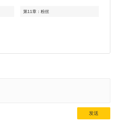
第11章：粉丝
第9话
第7话
第5话
第3章：喜欢的类型
第1话
发送