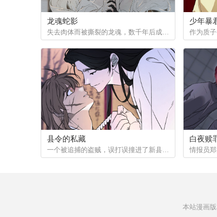
龙魂蛇影
少年暴
失去肉体而被撕裂的龙魂，数千年后成为白蟒，但他的爱恨依然指向天地...（抢先看！记得收藏哦，后续将在12月1号之后更新~）
县令的私藏
白夜赎
一个被追捕的盗贼，误打误撞进了新县令的房内。外头传闻新任县令有断袖之癖，他一边填饱肚子，一边胡思乱想。等回过神来，人已近在眼前——声音温柔，语气却不容抗拒。想逃，怕没那么容易了...
本站漫画版