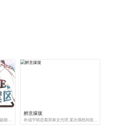
醉意朦胧
如果有超能力，李恩谦觉得自己的超能力一定是垃圾回收站。为什么从小到他，他交往的人全是渣男呢？？他除了颜控，对于对象真的不挑的啊！！直到他严厉的上司，他的外貌理想型，对他表现出似有若无的好感……他一定喜欢自己吧？这次有希望摆脱渣男了！少年人，太天真啦，非酋是一辈子的事哟。
朴成宇暗恋着郑泰文代理,某次偶然间发现郑泰文代理的手机信息得知他的爱好后，朴成宇马上跟他坦白，希望他能和自己交往，但郑泰文误以为朴成宇是想拿这事威胁他...