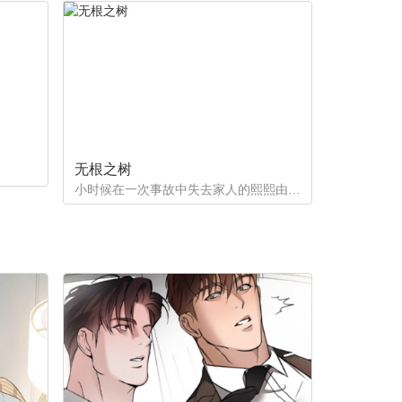
无根之树
小时候在一次事故中失去家人的熙熙由养父母抚养长大，他很好奇自己的幕后支持者是谁。直到他因为纵火案入院的晚上，他遇到了自己一直在寻找的人...