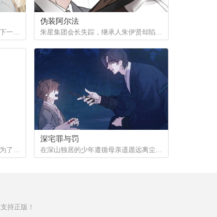
伪装阿尔法
为了给姨母凑齐手术费，徐之安签下一份秘密合同，成为陌生阿尔法的发热期床伴。四年间，他在黑暗中忍受着痛苦与快感，攒下巨款，却等来姨母离世的消息。合同终结，他试图回归普通生活，那个本该消失在记忆里的男人，却再次出现在他面前...
朱星集团会长失踪，继承人朱伊贤却陷入更深的秘密——他被检测为劣质欧米伽。为隐瞒真相、保住继承权，朱伊贤决定利用阿尔法秘书刘俊成，怀上拥有阿尔法性状的孩子。一场以身体与算计为筹码的赌局，在失踪事件背后悄然展开。
深宅罪与罚
两年前斯兰由于一些特殊原因，成为了利斯特的奴隶。日常忍受他糟糕的脾气以及殴打和指使。有天经过一个废弃的小喷泉时遇见了一名自称故交的男人，但是斯兰已经失忆，并不记得他们的过往……
在深山独居的少年遵循母亲遗愿远离尘世，却因饥饿偷窃遇上了冷峻的少爷蔡伦思。被强行带回宅邸后，从恐惧敌对到逐渐靠近，两颗孤独的心在摩擦中悄然变化，开始了一段温柔与酸涩交织的救赎之旅...
家支持正版！