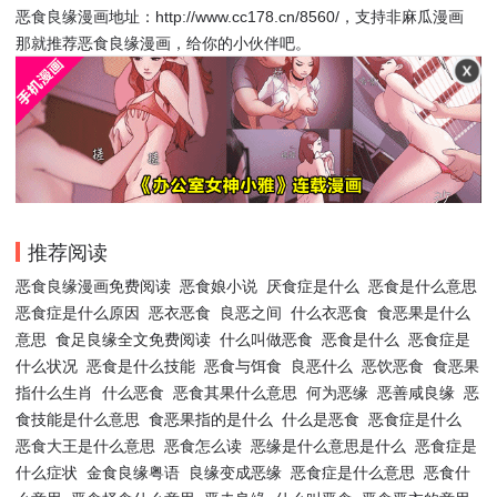
恶食良缘漫画地址：http://www.cc178.cn/8560/，支持非麻瓜漫画
那就推荐恶食良缘漫画，给你的小伙伴吧。
推荐阅读
恶食良缘漫画免费阅读
恶食娘小说
厌食症是什么
恶食是什么意思
恶食症是什么原因
恶衣恶食
良恶之间
什么衣恶食
食恶果是什么
意思
食足良缘全文免费阅读
什么叫做恶食
恶食是什么
恶食症是
什么状况
恶食是什么技能
恶食与饵食
良恶什么
恶饮恶食
食恶果
指什么生肖
什么恶食
恶食其果什么意思
何为恶缘
恶善咸良缘
恶
食技能是什么意思
食恶果指的是什么
什么是恶食
恶食症是什么
恶食大王是什么意思
恶食怎么读
恶缘是什么意思是什么
恶食症是
什么症状
金食良缘粤语
良缘变成恶缘
恶食症是什么意思
恶食什