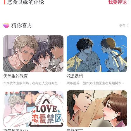
恶食良缘
的评论
我要评论
猜你喜方
更多
优等生的教育
花是诱饵
作为优等生的川崎，在与恋人交往时总是主动出击，然而过于主动的他在恋爱中反而处于被动状态。
两年前苏一颜作为植物医生在照顾树木的时候意外目击杀人犯权材宇活埋尸体但不小心被发现了，慌乱逃跑过程中权材宇被另一个没死透的人偷袭结果成了植物人.....苏一颜再次醒来被权材宇的哥哥抓住威胁做一笔交易，等抓到真凶就会放过苏一颜但是，在那之前必须要先照顾好权材宇...两年后权材宇突然醒来但失忆了慌乱之下苏一颜骗说是二人是夫妻关系.....