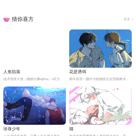
猜你喜方
更多
人鱼陷落
花是诱饵
战术指挥大佬（撒娇白狮alpha）×武力值top呆呆美人突击手（高贵人鱼omega）两人从前都是研究院的实验体，相依为命但又相互利用。因为一场误会，白狮被人鱼所伤，嘴上嚷嚷着报仇再见时却难以下手，终究还是想要保护他的小人鱼……
两年前苏一颜作为植物医生在照顾树木的时候意外目击杀人犯权材宇活埋尸体但不小心被发现了，慌乱逃跑过程中权材宇被另一个没死透的人偷袭结果成了植物人.....苏一颜再次醒来被权材宇的哥哥抓住威胁做一笔交易，等抓到真凶就会放过苏一颜但是，在那之前必须要先照顾好权材宇...两年后权材宇突然醒来但失忆了慌乱之下苏一颜骗说是二人是夫妻关系.....
珍珠少年
猫
一个是特殊体质，只要一兴奋便会产生珍珠的少年。因巨额债务不得不以身还债。一个是花柳界顶级头牌却遭遇人不淑，被骗光钱财。两两相遇到底会产生怎样的火花呢。
作为妖族需要吸食人类的精力为生，否则就会消亡。生为男性的某猫妖却一直无法接受男人。“我可是男妖，怎么可能接受的了男人呢？”