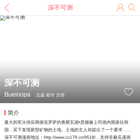
深不可测
深不可测
Bueioopa
总裁 都市 言情
简介
最大的军火供应商德克罗萨的奥斯瓦德•昆顿被上司德內期派往韩
国，买下发现新型矿物的土地。土地的主人却提出了一个要求……
深不可测漫画地址：http://www.cc178.cn/8518/，支持非麻瓜漫画