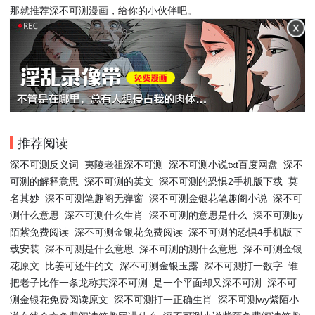
那就推荐深不可测漫画，给你的小伙伴吧。
推荐阅读
深不可测反义词
夷陵老祖深不可测
深不可测小说txt百度网盘
深不
可测的解释意思
深不可测的英文
深不可测的恐惧2手机版下载
莫
名其妙
深不可测笔趣阁无弹窗
深不可测金银花笔趣阁小说
深不可
测什么意思
深不可测什么生肖
深不可测的意思是什么
深不可测by
陌紫免费阅读
深不可测金银花免费阅读
深不可测的恐惧4手机版下
载安装
深不可测是什么意思
深不可测的测什么意思
深不可测金银
花原文
比姜可还牛的文
深不可测金银玉露
深不可测打一数字
谁
把老子比作一条龙称其深不可测
是一个平面却又深不可测
深不可
测金银花免费阅读原文
深不可测打一正确生肖
深不可测wy紫陌小