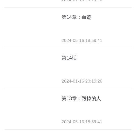
第14章：血迹
2024-05-16 18:59:41
第14话
2024-01-16 20:19:26
第13章：毁掉的人
2024-05-16 18:59:41