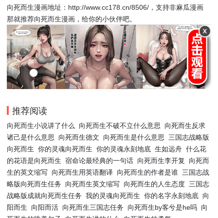
向死而生漫画地址：http://www.cc178.cn/8506/，支持非麻瓜漫画
那就推荐向死而生漫画，给你的小伙伴吧。
推荐阅读
向死而生小说讲了什么
向死而生不破不立什么意思
向死而生反求
诸己是什么意思
向死而生德文
向死而生是什么意思
三国志战略版
向死而生
你的灵魂向死而生
你的灵魂永刻地底
生如远舟
什么花
的花语是向死而生
宿命论最经典的一句话
向死而生李开复
向死而
生的英文缩写
向死而生用英语翻译
向死而生的作者是谁
三国志战
略版向死而生任务
向死而生英文缩写
向死而生的人生态度
三国志
战略版成就向死而生任务
我的灵魂向死而生
你的名字永刻地底
向
阳而生
向阳而活
向死而生三国志任务
向死而生by客兮是he吗
向