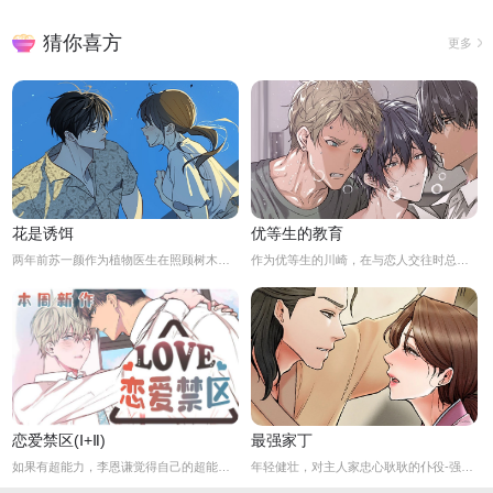
猜你喜方
更多
花是诱饵
优等生的教育
两年前苏一颜作为植物医生在照顾树木的时候意外目击杀人犯权材宇活埋尸体但不小心被发现了，慌乱逃跑过程中权材宇被另一个没死透的人偷袭结果成了植物人.....苏一颜再次醒来被权材宇的哥哥抓住威胁做一笔交易，等抓到真凶就会放过苏一颜但是，在那之前必须要先照顾好权材宇...两年后权材宇突然醒来但失忆了慌乱之下苏一颜骗说是二人是夫妻关系.....
作为优等生的川崎，在与恋人交往时总是主动出击，然而过于主动的他在恋爱中反而处于被动状态。
恋爱禁区(Ⅰ+Ⅱ)
最强家丁
如果有超能力，李恩谦觉得自己的超能力一定是垃圾回收站。为什么从小到他，他交往的人全是渣男呢？？他除了颜控，对于对象真的不挑的啊！！直到他严厉的上司，他的外貌理想型，对他表现出似有若无的好感……他一定喜欢自己吧？这次有希望摆脱渣男了！少年人，太天真啦，非酋是一辈子的事哟。
年轻健壮，对主人家忠心耿耿的仆役-强石，某夜意外目睹大监夫人自我安慰的画面。明知眼前是个火坑，他仍然义无返顾地跳了下去！「夫人，小的乐意填补你空虚寂寞的心灵…」