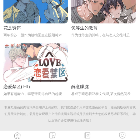
花是诱饵
优等生的教育
两年前苏一颜作为植物医生在照顾树木的时候意外目击杀人犯权材宇活埋尸体但不小心被发现了，慌乱逃跑过程中权材宇被另一个没死透的人偷袭结果成了植物人.....苏一颜再次醒来被权材宇的哥哥抓住威胁做一笔交易，等抓到真凶就会放过苏一颜但是，在那之前必须要先照顾好权材宇...两年后权材宇突然醒来但失忆了慌乱之下苏一颜骗说是二人是夫妻关系.....
作为优等生的川崎，在与恋人交往时总是主动出击，然而过于主动的他在恋爱中反而处于被动状态。
恋爱禁区(Ⅰ+Ⅱ)
醉意朦胧
如果有超能力，李恩谦觉得自己的超能力一定是垃圾回收站。为什么从小到他，他交往的人全是渣男呢？？他除了颜控，对于对象真的不挑的啊！！直到他严厉的上司，他的外貌理想型，对他表现出似有若无的好感……他一定喜欢自己吧？这次有希望摆脱渣男了！少年人，太天真啦，非酋是一辈子的事哟。
朴成宇暗恋着郑泰文代理,某次偶然间发现郑泰文代理的手机信息得知他的爱好后，朴成宇马上跟他坦白，希望他能和自己交往，但郑泰文误以为朴成宇是想拿这事威胁他...
非麻瓜漫画的内容均来自用户上传的哦，我们仅仅是个用户交流漫画的平台，漫画的版权内容我
们是无法控制的，若是您发现用户上传的漫画有违规或是侵犯到大大您的权益尽请联系我们，确
认后我们会立即进行处理的哦！