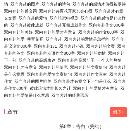
情
双向奔赴的图片
双向奔赴的诗句
双向奔赴的感情才值得被期待
双向奔赴的近义词
双向奔赴共育花开家长会心得
双向奔赴才有意
义文案
双向奔赴的爱情
双向暗恋电视剧
双向奔赴的感情是什么样
的
双向奔赴彼此成就
双向奔赴互相成就作文
双向奔赴作文800字
双向奔赴的美好
双向奔赴的爱才有意义
双向奔赴的作文800字
双
向奔赴的爱
共育花开
双向奔赴
双向奔赴的爱情是怎样的
双向奔
赴议论文800字
双向奔赴1v1
双向奔赴小说
双向奔赴的文案
双向
奔赴的英文
双向奔赴的友谊作文800字
双向奔赴的病情
双向奔赴
下一句
双向奔赴的高级表达
双向奔赴的高级句子
一个人的热情
双向奔赴才有意义
双向奔赴的暗恋
双向奔赴的文案短句
双向奔赴
是什么意思
双向奔赴的爱情文案短句
双向奔赴作文素材
双向奔赴
作文
双向奔赴的图片唯美
双向奔赴才有意义下一句是什么
双向奔
赴作文600字
彼此珍惜才能长久之计
双向奔赴的爱情才有意义
双
向奔赴的爱情是什么意思
双向奔赴的经典语录
章节
倒序↓
第8章：告白（完结）