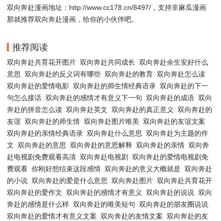
双向奔赴漫画地址：http://www.cc178.cn/8497/，支持非麻瓜漫画
那就推荐双向奔赴漫画，给你的小伙伴吧。
推荐阅读
双向奔赴共育花开图片
双向奔赴共同成长
双向奔赴余生安好什么
意思
双向奔赴的反义词有哪些
双向奔赴的教育
双向奔赴怎么读
双向奔赴的爱情电影
双向奔赴的师生情经典语录
双向奔赴的下一
句怎么接话
双向奔赴的感情才有意义下一句
双向奔赴的成语
双向
奔赴的拼音怎么读
双向奔赴英文
双向奔赴的真正意义
双向奔赴的
友谊
双向奔赴的师生情
双向奔赴图片唯美
双向奔赴的友谊文案
双向奔赴的亲情经典语录
双向奔赴什么意思
双向奔赴为主题的作
文
双向奔赴的意思
双向奔赴的意思解释
双向奔赴的亲情
双向奔
赴电视剧免费观看高清
双向奔赴电视剧
双向奔赴的爱情电视剧免
费观看
你刚好想结束这段感情
双向奔赴的意义大概就是
双向奔赴
的小说
双向奔赴的爱是什么意思
双向奔赴图片
双向奔赴共育花开
双向奔赴的爱作文
双向奔赴的感情才有意义
双向奔赴的说说
双向
奔赴的感情是什么样
双向奔赴的唯美短句
双向奔赴的朋友圈说说
双向奔赴的爱情才有意义文案
双向奔赴的友情文案
双向奔赴的友