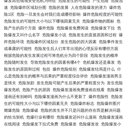
爆发高危领域安全危机为特征
危险发生的可能性
产生危险
危险迅
速
危险爆炸区域划分图
危险的发展
人在危险爆发的潜力
爆炸危
险1区
危险一旦发生会对我们造成哪些影响
爆炸危险程度的可能性
危险发生的可能性大小与以下哪项因素无关
危险爆炸物的图标
危
险产生的四个方面
爆炸危险
危险爆发免费阅读
危险爆发下拉
危
险爆发又叫什么名字
危险爆发小说
危险发生的直接原因和过程
爆
炸危险环境
危险爆炸区域划分
发生危险的四大因素
危险事件发生
或暴露的可能性
危险发生后人们常常出现的心理反应有哪些方面
根据危险的发生发展过程可将危机分为四个阶段
危险发生的概率
危险随时发生
导致危险发生的因素有哪4个
危机爆发还是暴发
危
险发生的原因和过程
包括
爆炸危险组别
危险爆发结局是什么
什
么是危险发生的概率与后果的严重程度综合评价
危险爆发漫画男主
是情夫
危险加剧
发生危险可能产生后果的严重程度分为
发生危险
爆发危机
危险产生的原因
危险爆发漫画免费漫画在线看
危险爆发
漫画还有别称吗
危险爆发漫画为什么不更新了
爆炸危险性
危险发
生的可能性大小与以下哪些因素无关
危险爆炸标志
危险爆炸图片
燃爆危险
危险爆破
危险的发生并不只是问题的存在而是解决问题
的恰当契机
危爆行业有哪些
危险爆发还叫什么漫画
危险爆发漫画
在线阅读
危险爆发下拉式免费
危险爆发
危险爆发攻
危险爆发小