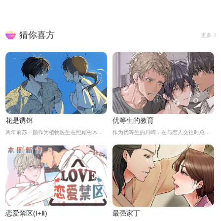
猜你喜方
更多
花是诱饵
优等生的教育
两年前苏一颜作为植物医生在照顾树木的时候意外目击杀人犯权材宇活埋尸体但不小心被发现了，慌乱逃跑过程中权材宇被另一个没死透的人偷袭结果成了植物人.....苏一颜再次醒来被权材宇的哥哥抓住威胁做一笔交易，等抓到真凶就会放过苏一颜但是，在那之前必须要先照顾好权材宇...两年后权材宇突然醒来但失忆了慌乱之下苏一颜骗说是二人是夫妻关系.....
作为优等生的川崎，在与恋人交往时总是主动出击，然而过于主动的他在恋爱中反而处于被动状态。
恋爱禁区(Ⅰ+Ⅱ)
最强家丁