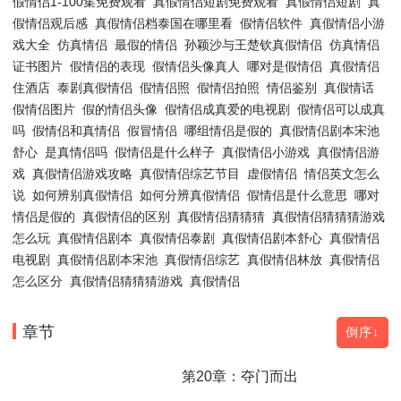
假情侣1-100集免费观看
真假情侣短剧免费观看
真假情侣短剧
真
假情侣观后感
真假情侣档泰国在哪里看
假情侣软件
真假情侣小游
戏大全
仿真情侣
最假的情侣
孙颖沙与王楚钦真假情侣
仿真情侣
证书图片
假情侣的表现
假情侣头像真人
哪对是假情侣
真假情侣
住酒店
泰剧真假情侣
假情侣照
假情侣拍照
情侣鉴别
真假情话
假情侣图片
假的情侣头像
假情侣成真爱的电视剧
假情侣可以成真
吗
假情侣和真情侣
假冒情侣
哪组情侣是假的
真假情侣剧本宋池
舒心
是真情侣吗
假情侣是什么样子
真假情侣小游戏
真假情侣游
戏
真假情侣游戏攻略
真假情侣综艺节目
虚假情侣
情侣英文怎么
说
如何辨别真假情侣
如何分辨真假情侣
假情侣是什么意思
哪对
情侣是假的
真假情侣的区别
真假情侣猜猜猜
真假情侣猜猜猜游戏
怎么玩
真假情侣剧本
真假情侣泰剧
真假情侣剧本舒心
真假情侣
电视剧
真假情侣剧本宋池
真假情侣综艺
真假情侣林放
真假情侣
怎么区分
真假情侣猜猜猜游戏
真假情侣
章节
倒序↓
第20章：夺门而出