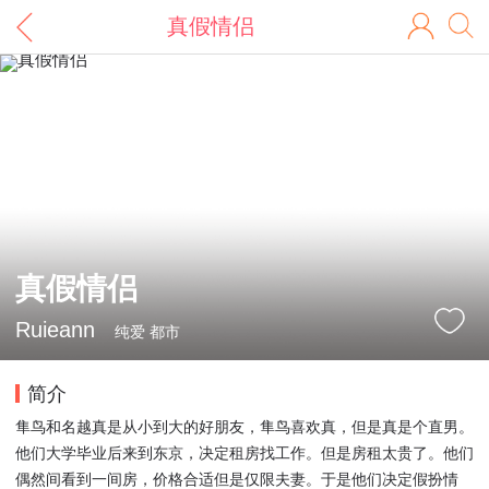
真假情侣
真假情侣
Ruieann
纯爱 都市
简介
隼鸟和名越真是从小到大的好朋友，隼鸟喜欢真，但是真是个直男。
他们大学毕业后来到东京，决定租房找工作。但是房租太贵了。他们
偶然间看到一间房，价格合适但是仅限夫妻。于是他们决定假扮情