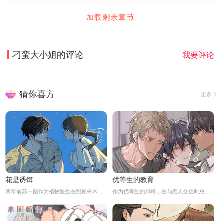
加载剩余章节
刁蛮大小姐
的评论
我要评论
猜你喜方
更多
花是诱饵
优等生的教育
两年前苏一颜作为植物医生在照顾树木的时候意外目击杀人犯权材宇活埋尸体但不小心被发现了，慌乱逃跑过程中权材宇被另一个没死透的人偷袭结果成了植物人.....苏一颜再次醒来被权材宇的哥哥抓住威胁做一笔交易，等抓到真凶就会放过苏一颜但是，在那之前必须要先照顾好权材宇...两年后权材宇突然醒来但失忆了慌乱之下苏一颜骗说是二人是夫妻关系.....
作为优等生的川崎，在与恋人交往时总是主动出击，然而过于主动的他在恋爱中反而处于被动状态。