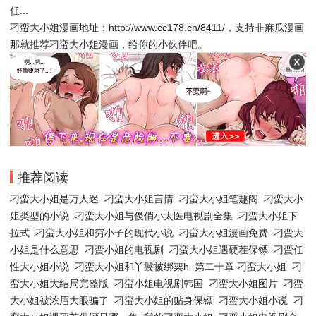
任...
刁蛮大小姐漫画地址：http://www.cc178.cn/8411/，支持非麻瓜漫画
那就推荐刁蛮大小姐漫画，给你的小伙伴吧。
推荐阅读
刁蛮大小姐是万人迷
刁蛮大小姐言情
刁蛮大小姐笔趣阁
刁蛮大小
姐类型的小说
刁蛮大小姐与俊俏小太医电视剧全集
刁蛮大小姐下
拉式
刁蛮大小姐和穷小子的现代小说
刁蛮大小姐漫画免费
刁蛮大
小姐是什么意思
刁蛮小姐的电视剧
刁蛮大小姐遇硬茬保镖
刁蛮任
性大小姐小说
刁蛮大小姐和丫鬟被绑架h
第二十章 刁蛮大小姐
刁
蛮大小姐大结局完整版
刁蛮小姐电视剧韩国
刁蛮大小姐图片
刁蛮
大小姐被浓眉大眼骗了
刁蛮大小姐的贴身保镖
刁蛮大小姐小说
刁