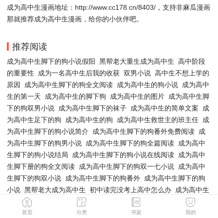
成为高中生漫画地址：http://www.cc178.cn/8403/，支持非麻瓜漫画
那就推荐成为高中生漫画，给你的小伙伴吧。
推荐阅读
成为高中生脚下的狗小说假阳
黑帮老大重生成为高中生
高中阶段
的重要性
成为一名高中生后我的收获
双男小说
高中生不想上学的
原因
成为高中生脚下的狗全文阅读
成为高中生的狗小说
成为高中
生的第一天
成为高中生的脚下狗
成为高中生的图片
成为高中生脚
下的狗双男小说
成为高中生脚下的袜子
成为高中生的简单文案
成
为高中生足下的狗
成为高中生的狗
成为高中生救世主的班主任
成
为高中生脚下的狗小说简介
成为高中生脚下的狗番外免费阅读
成
为高中生脚下的狗男小说
成为高中生脚下的狗全篇阅读
成为高中
生脚下的狗小说结局
成为高中生脚下的狗小说在线阅读
成为高中
生脚下册的狗全文阅读
成为高中生脚下的狗双一七小说
成为高中
生脚下的狗双小说
成为高中生脚下的狗番外
成为高中生脚下的狗
小说
黑帮老大成为高中生
初中读完没考上高中怎么办
成为高中生
韩剧
成为高中生脚下狗补课
成为一名高中生英语
为什么高中生不
首页
分类
书架
我的
想上学
读完初中没考上高中读什么好
高中有哪些
身为高中生
我