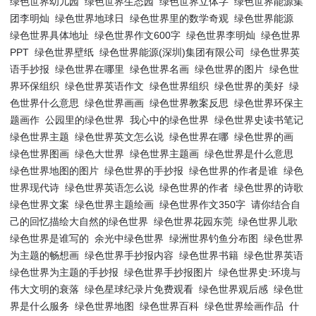
绿色世界幼儿园
绿色世界生态园
绿色世界立体字
绿色世界能源集
团李明灿
绿色世界地球日
绿色世界里的数学奇观
绿色世界能源
绿色世界具体地址
绿色世界作文600字
绿色世界李明灿
绿色世界
PPT
绿色世界壁纸
绿色世界能源(深圳)集团有限公司
绿色世界英
语手抄报
绿色世界在哪里
绿色世界名画
绿色世界的图片
绿色世
界环保组织
绿色世界英语作文
绿色世界组织
绿色世界的美好
绿
色世界什么意思
绿色世界画画
绿色世界教案反思
绿色世界环保主
题画作
公园里的绿色世界
我心中的绿色世界
绿色世界史读书笔记
绿色世界主题
绿色世界英文怎么说
绿色世界在哪
绿色世界的画
绿色世界图画
绿色大世界
绿色世界主题画
绿色世界是什么意思
绿色世界地图的图片
绿色世界的手抄报
绿色世界的作者是谁
绿色
世界现代诗
绿色世界英语怎么说
绿色世界的作者
绿色世界的诗歌
绿色世界文案
绿色世界主题绘画
绿色世界作文350字
请你结合自
己的回忆描绘大自然的绿色世界
绿色世界花园东莞
绿色世界儿歌
绿色世界是谁写的
余光中绿色世界
绿洲世界钓鱼分布图
绿色世界
为主题的畅想画
绿色世界手抄报内容
绿色世界书籍
绿色世界英语
绿色世界为主题的手抄报
绿色世界手抄报图片
绿色世界史:环境与
伟大文明的衰落
绿色星球纪录片免费观看
绿色世界观后感
绿色世
界是什么服务
绿色世界地图
绿色世界百科
绿色世界绘画作品
什