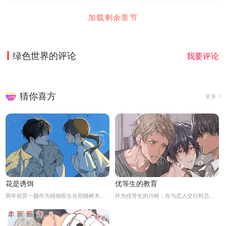
加载剩余章节
绿色世界
的评论
我要评论
猜你喜方
更多
花是诱饵
优等生的教育
两年前苏一颜作为植物医生在照顾树木的时候意外目击杀人犯权材宇活埋尸体但不小心被发现了，慌乱逃跑过程中权材宇被另一个没死透的人偷袭结果成了植物人.....苏一颜再次醒来被权材宇的哥哥抓住威胁做一笔交易，等抓到真凶就会放过苏一颜但是，在那之前必须要先照顾好权材宇...两年后权材宇突然醒来但失忆了慌乱之下苏一颜骗说是二人是夫妻关系.....
作为优等生的川崎，在与恋人交往时总是主动出击，然而过于主动的他在恋爱中反而处于被动状态。