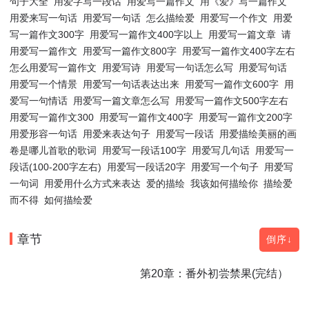
句子大全
用爱字写一段话
用爱写一篇作文
用《爱》写一篇作文
用爱来写一句话
用爱写一句话
怎么描绘爱
用爱写一个作文
用爱
写一篇作文300字
用爱写一篇作文400字以上
用爱写一篇文章
请
用爱写一篇作文
用爱写一篇作文800字
用爱写一篇作文400字左右
怎么用爱写一篇作文
用爱写诗
用爱写一句话怎么写
用爱写句话
用爱写一个情景
用爱写一句话表达出来
用爱写一篇作文600字
用
爱写一句情话
用爱写一篇文章怎么写
用爱写一篇作文500字左右
用爱写一篇作文300
用爱写一篇作文400字
用爱写一篇作文200字
用爱形容一句话
用爱来表达句子
用爱写一段话
用爱描绘美丽的画
卷是哪儿首歌的歌词
用爱写一段话100字
用爱写几句话
用爱写一
段话(100-200字左右)
用爱写一段话20字
用爱写一个句子
用爱写
一句词
用爱用什么方式来表达
爱的描绘
我该如何描绘你
描绘爱
而不得
如何描绘爱
章节
倒序↓
第20章：番外初尝禁果(完结）