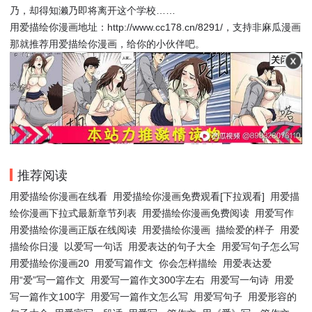
乃，却得知濑乃即将离开这个学校……
用爱描绘你漫画地址：http://www.cc178.cn/8291/，支持非麻瓜漫画
那就推荐用爱描绘你漫画，给你的小伙伴吧。
推荐阅读
用爱描绘你漫画在线看
用爱描绘你漫画免费观看[下拉观看]
用爱描
绘你漫画下拉式最新章节列表
用爱描绘你漫画免费阅读
用爱写作
用爱描绘你漫画正版在线阅读
用爱描绘你漫画
描绘爱的样子
用爱
描绘你日漫
以爱写一句话
用爱表达的句子大全
用爱写句子怎么写
用爱描绘你漫画20
用爱写篇作文
你会怎样描绘
用爱表达爱
用“爱”写一篇作文
用爱写一篇作文300字左右
用爱写一句诗
用爱
写一篇作文100字
用爱写一篇作文怎么写
用爱写句子
用爱形容的