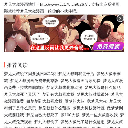
梦见大叔漫画地址：http://www.cc178.cn/8267/，支持非麻瓜漫画
那就推荐梦见大叔漫画，给你的小伙伴吧。
推荐阅读
梦见大叔说下周要换日本军衣
梦见大叔叫我去干活
梦见大叔未删
减
梦见大叔漫画免费未删减版
梦见大叔漫画阅读免费
梦见大叔漫
画免费下拉式未删减版
梦见大叔未删减动漫
梦见大叔是什么预兆
梦见大叔死了又活了
梦到有大叔喜欢我
梦见大叔对我很好
梦见大
叔漫画免费
做梦梦到大叔喜欢我
做梦的大叔
我梦见大叔
梦见大
树倒了是什么意思
梦见叔叔什么预兆
梦见大树枝繁叶茂
做梦梦到
大叔要睡我
梦见自己大叔死了
梦100大叔
梦见一位大叔喜欢我
梦
见大叔免费观看
梦到大叔倒了
梦见大叔死了是什么意思
梦见大叔