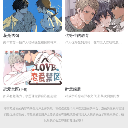
花是诱饵
优等生的教育
两年前苏一颜作为植物医生在照顾树木的时候意外目击杀人犯权材宇活埋尸体但不小心被发现了，慌乱逃跑过程中权材宇被另一个没死透的人偷袭结果成了植物人.....苏一颜再次醒来被权材宇的哥哥抓住威胁做一笔交易，等抓到真凶就会放过苏一颜但是，在那之前必须要先照顾好权材宇...两年后权材宇突然醒来但失忆了慌乱之下苏一颜骗说是二人是夫妻关系.....
作为优等生的川崎，在与恋人交往时总是主动出击，然而过于主动的他在恋爱中反而处于被动状态。
恋爱禁区(Ⅰ+Ⅱ)
醉意朦胧
如果有超能力，李恩谦觉得自己的超能力一定是垃圾回收站。为什么从小到他，他交往的人全是渣男呢？？他除了颜控，对于对象真的不挑的啊！！直到他严厉的上司，他的外貌理想型，对他表现出似有若无的好感……他一定喜欢自己吧？这次有希望摆脱渣男了！少年人，太天真啦，非酋是一辈子的事哟。
朴成宇暗恋着郑泰文代理,某次偶然间发现郑泰文代理的手机信息得知他的爱好后，朴成宇马上跟他坦白，希望他能和自己交往，但郑泰文误以为朴成宇是想拿这事威胁他...
非麻瓜漫画的内容均来自用户上传的哦，我们仅仅是个用户交流漫画的平台，漫画的版权内容我
们是无法控制的，若是您发现用户上传的漫画有违规或是侵犯到大大您的权益尽请联系我们，确
认后我们会立即进行处理的哦！