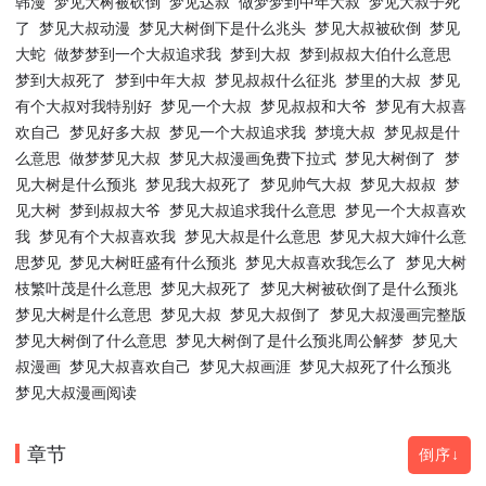
韩漫
梦见大树被砍倒
梦见达叔
做梦梦到中年大叔
梦见大叔子死
了
梦见大叔动漫
梦见大树倒下是什么兆头
梦见大叔被砍倒
梦见
大蛇
做梦梦到一个大叔追求我
梦到大叔
梦到叔叔大伯什么意思
梦到大叔死了
梦到中年大叔
梦见叔叔什么征兆
梦里的大叔
梦见
有个大叔对我特别好
梦见一个大叔
梦见叔叔和大爷
梦见有大叔喜
欢自己
梦见好多大叔
梦见一个大叔追求我
梦境大叔
梦见叔是什
么意思
做梦梦见大叔
梦见大叔漫画免费下拉式
梦见大树倒了
梦
见大树是什么预兆
梦见我大叔死了
梦见帅气大叔
梦见大叔叔
梦
见大树
梦到叔叔大爷
梦见大叔追求我什么意思
梦见一个大叔喜欢
我
梦见有个大叔喜欢我
梦见大叔是什么意思
梦见大叔大婶什么意
思梦见
梦见大树旺盛有什么预兆
梦见大叔喜欢我怎么了
梦见大树
枝繁叶茂是什么意思
梦见大叔死了
梦见大树被砍倒了是什么预兆
梦见大树是什么意思
梦见大叔
梦见大叔倒了
梦见大叔漫画完整版
梦见大树倒了什么意思
梦见大树倒了是什么预兆周公解梦
梦见大
叔漫画
梦见大叔喜欢自己
梦见大叔画涯
梦见大叔死了什么预兆
梦见大叔漫画阅读
章节
倒序↓