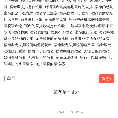
命的安排
宿命是被误解
宿命的人
如宿命般的必然
歌词宿命的安
排
宿命里安排是什么歌
所谓宿命其实都是最好的安排
宿命的感觉
宿命般是什么意思
宿命早已注定
如果摆脱不了宿命
宿命的解脱是
什么意思
宿命是什么歌
宿命般的悲壮
宿命中获得这解脱重来过
摆脱宿命论
宿命的安排歌词是什么歌曲
如同宿命般 无法逃避 不可
取代
宿命挣脱
宿命的解脱
摆脱不了宿命
宿命般的必然
宿命终究
逃不过轮回的安排
无法摆脱的宿命说说
宿命逃不过
宿命的无奈
宿命般无法摆脱漫画免费观看
宿命般无法摆脱漫画阅读
宿命般无
法摆脱的爱情
摆脱不了的宿命
摆脱纠缠的宿命
无法击破的宿命
如何摆脱宿命
无法标记的宿命
宿命无法改变
宿命可以摆脱吗
无
法摆脱的永恒宿命
无法摆脱的宿命感
章节
倒序↓
第20章：番外
2024-05-18 18:54:03