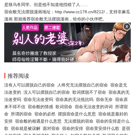
是辣乌冬同学。但是他不知道他找错了人……
宿命般无法摆脱漫画地址：http://www.cc178.cn/8212/，支持非麻瓜
漫画 那就推荐宿命般无法摆脱漫画，给你的小伙伴吧。
推荐阅读
没有人可以摆脱自己的宿命
人终究无法摆脱自己的宿命
宿命是无
法改变的
没人可以摆脱自己的宿命
歌词摆脱不了宿命
宿命真的无
法改变吗
宿命无法改变吗
宿命真的无法抵抗吗
宿命无奈
宿命原
来不得不信
宿命般的情感
歌词宿命
宿命无法改变的诗词
所谓宿
命
所谓的宿命
宿命的必然
摆脱宿命是什么意思
宿命就是最好的
安排
宿命般的相遇是什么意思
无法摆脱的宿命
宿命的安排是什么
歌
宿命就是被误解
面对宿命
宿命的安排
宿命里安排什么歌
是宿