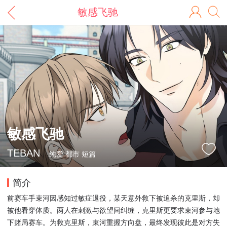
敏感飞驰
敏感飞驰
TEBAN
纯爱 都市 短篇
简介
前赛车手束河因感知过敏症退役，某天意外救下被追杀的克里斯，却
被他看穿体质。两人在刺激与欲望间纠缠，克里斯更要求束河参与地
下赌局赛车。为救克里斯，束河重握方向盘，最终发现彼此是对方失