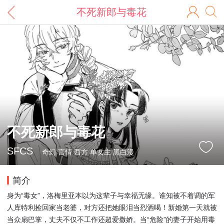
不死新郎与毒花
不死新郎与毒花
SFCS
奇幻 言情 西方 单女主 黑白漫
简介
身为“毒女”，洛梅里亚本以为这辈子与幸福无缘。谁知被不着调的军
人库特利捡回家当老婆，对方还把她眼泪当烈酒喝！新婚第一天就被
当众扇巴掌，丈夫不仅不工作还超爱撒娇。当“危险”的妻子开始用毒