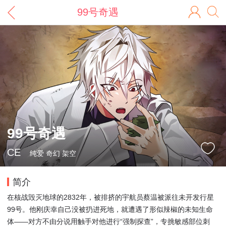
99号奇遇
99号奇遇
CE
纯爱 奇幻 架空
简介
在核战毁灭地球的2832年，被排挤的宇航员蔡温被派往未开发行星
99号。他刚庆幸自己没被扔进死地，就遭遇了形似辣椒的未知生命
体——对方不由分说用触手对他进行“强制探查”，专挑敏感部位刺