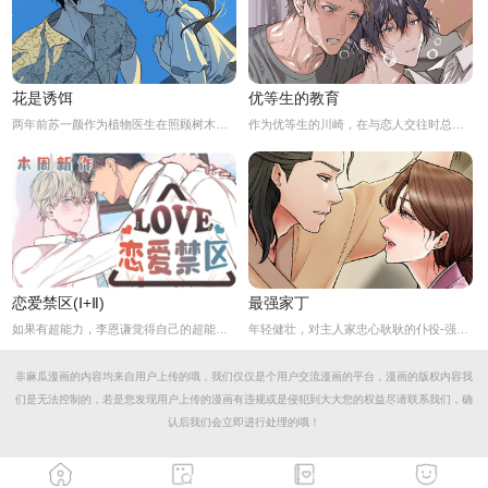
花是诱饵
优等生的教育
两年前苏一颜作为植物医生在照顾树木的时候意外目击杀人犯权材宇活埋尸体但不小心被发现了，慌乱逃跑过程中权材宇被另一个没死透的人偷袭结果成了植物人.....苏一颜再次醒来被权材宇的哥哥抓住威胁做一笔交易，等抓到真凶就会放过苏一颜但是，在那之前必须要先照顾好权材宇...两年后权材宇突然醒来但失忆了慌乱之下苏一颜骗说是二人是夫妻关系.....
作为优等生的川崎，在与恋人交往时总是主动出击，然而过于主动的他在恋爱中反而处于被动状态。
恋爱禁区(Ⅰ+Ⅱ)
最强家丁
如果有超能力，李恩谦觉得自己的超能力一定是垃圾回收站。为什么从小到他，他交往的人全是渣男呢？？他除了颜控，对于对象真的不挑的啊！！直到他严厉的上司，他的外貌理想型，对他表现出似有若无的好感……他一定喜欢自己吧？这次有希望摆脱渣男了！少年人，太天真啦，非酋是一辈子的事哟。
年轻健壮，对主人家忠心耿耿的仆役-强石，某夜意外目睹大监夫人自我安慰的画面。明知眼前是个火坑，他仍然义无返顾地跳了下去！「夫人，小的乐意填补你空虚寂寞的心灵…」
非麻瓜漫画的内容均来自用户上传的哦，我们仅仅是个用户交流漫画的平台，漫画的版权内容我
们是无法控制的，若是您发现用户上传的漫画有违规或是侵犯到大大您的权益尽请联系我们，确
认后我们会立即进行处理的哦！