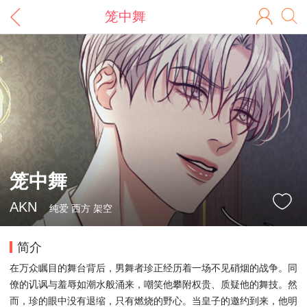
笼中舞
笼中舞
AKN
纯爱 西方 架空
简介
在万众瞩目的舞台背后，男舞者珍正经历着一场不见硝烟的战争。同
僚的讥讽与羞辱如潮水般涌来，嘲笑他攀附权贵、质疑他的舞技。然
而，珍的眼中没有退缩，只有燃烧的野心。当皇子的邀约到来，他明