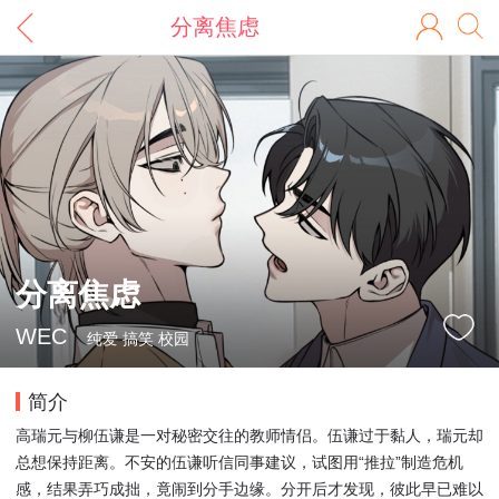
分离焦虑
分离焦虑
WEC
纯爱 搞笑 校园
简介
高瑞元与柳伍谦是一对秘密交往的教师情侣。伍谦过于黏人，瑞元却
总想保持距离。不安的伍谦听信同事建议，试图用“推拉”制造危机
感，结果弄巧成拙，竟闹到分手边缘。分开后才发现，彼此早已难以