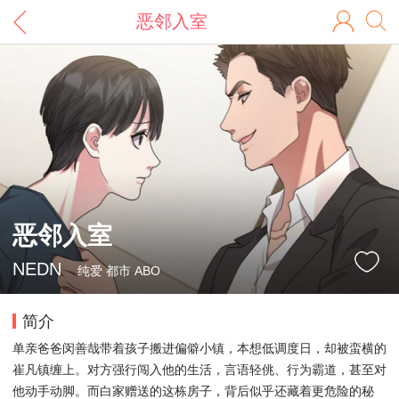
恶邻入室
恶邻入室
NEDN
纯爱 都市 ABO
简介
单亲爸爸闵善哉带着孩子搬进偏僻小镇，本想低调度日，却被蛮横的
崔凡镇缠上。对方强行闯入他的生活，言语轻佻、行为霸道，甚至对
他动手动脚。而白家赠送的这栋房子，背后似乎还藏着更危险的秘