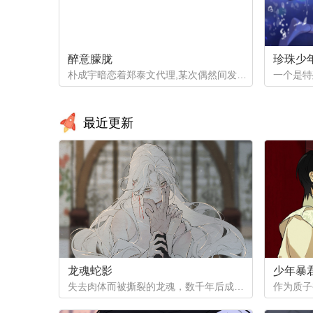
醉意朦胧
珍珠少
朴成宇暗恋着郑泰文代理,某次偶然间发现郑泰文代理的手机信息得知他的爱好后，朴成宇马上跟他坦白，希望他能和自己交往，但郑泰文误以为朴成宇是想拿这事威胁他...
最近更新
龙魂蛇影
少年暴
失去肉体而被撕裂的龙魂，数千年后成为白蟒，但他的爱恨依然指向天地...（抢先看！记得收藏哦，后续将在12月1号之后更新~）