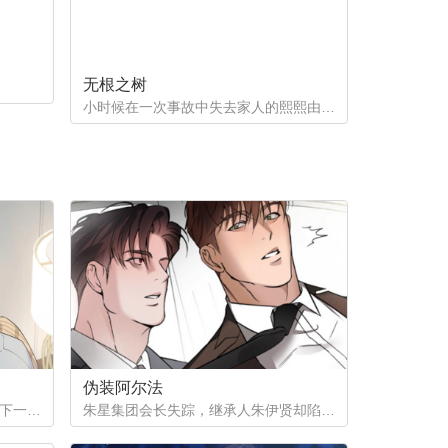
无根之树
小时候在一次事故中失去家人的熙熙由养父母抚养长大，他很好奇自己的幕后支持者是谁。直到他因为纵火案入院的晚上，他遇到了自己一直在寻找的人...
伪装阿尔法
为了给姨母凑齐手术费，徐之安签下一份秘密合同，成为陌生阿尔法的发热期床伴。四年间，他在黑暗中忍受着痛苦与快感，攒下巨款，却等来姨母离世的消息。合同终结，他试图回归普通生活，那个本该消失在记忆里的男人，却再次出现在他面前...
朱星集团会长失踪，继承人朱伊贤却陷入更深的秘密——他被检测为劣质欧米伽。为隐瞒真相、保住继承权，朱伊贤决定利用阿尔法秘书刘俊成，怀上拥有阿尔法性状的孩子。一场以身体与算计为筹码的赌局，在失踪事件背后悄然展开。