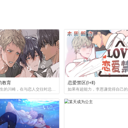
的教育
恋爱禁区(Ⅰ+Ⅱ)
作为优等生的川崎，在与恋人交往时总是主动出击，然而过于主动的他在恋爱中反而处于被动状态。