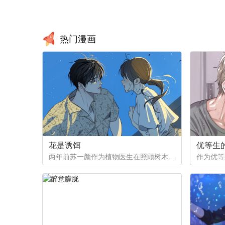
热门漫画
花是诱饵
优等生
两年前苏一颜作为植物医生在照顾树木的时候意外目击杀人犯权材宇活埋尸体但不小心被发现了，慌乱逃跑过程中权材宇被另一个没死透的人偷袭结果成了植物人.....苏一颜再次醒来被权材宇的哥哥抓住威胁做一笔交易，等抓到真凶就会放过苏一颜但是，在那之前必须要先照顾好权材宇...两年后权材宇突然醒来但失忆了慌乱之下苏一颜骗说是二人是夫妻关系.....