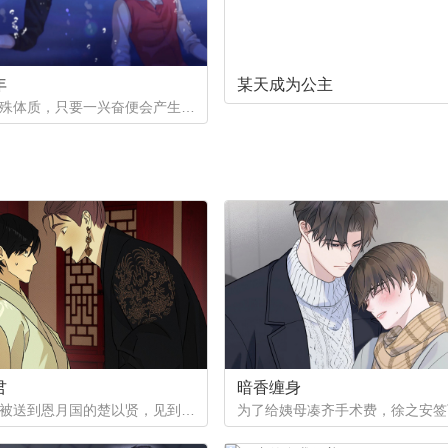
年
某天成为公主
一个是特殊体质，只要一兴奋便会产生珍珠的少年。因巨额债务不得不以身还债。一个是花柳界顶级头牌却遭遇人不淑，被骗光钱财。两两相遇到底会产生怎样的火花呢。
君
暗香缠身
作为质子被送到恩月国的楚以贤，见到了这个国家年纪轻轻的皇帝。与众人口中提到的暴君不同，楚以贤看到的是一片平和的景象。然而让他没想到的是，这片平和的背后其实隐藏着常人难以想像的尸山血海...