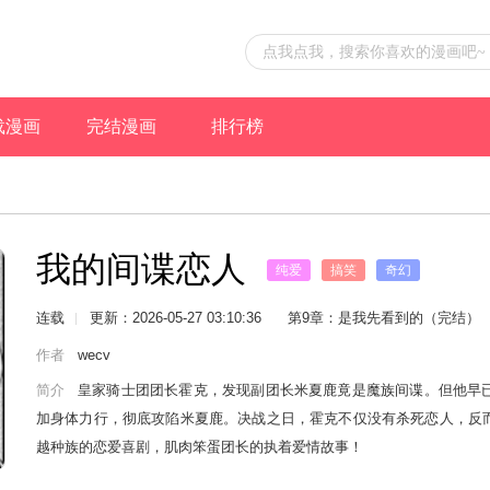
载漫画
完结漫画
排行榜
我的间谍恋人
纯爱
搞笑
奇幻
黑白漫
连载
更新：2026-05-27 03:10:36
第9章：是我先看到的（完结）
作者
wecv
简介
皇家骑士团团长霍克，发现副团长米夏鹿竟是魔族间谍。但他早
加身体力行，彻底攻陷米夏鹿。决战之日，霍克不仅没有杀死恋人，反
越种族的恋爱喜剧，肌肉笨蛋团长的执着爱情故事！