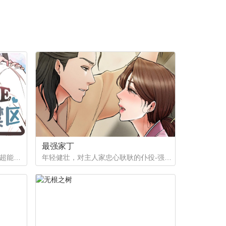
最强家丁
如果有超能力，李恩谦觉得自己的超能力一定是垃圾回收站。为什么从小到他，他交往的人全是渣男呢？？他除了颜控，对于对象真的不挑的啊！！直到他严厉的上司，他的外貌理想型，对他表现出似有若无的好感……他一定喜欢自己吧？这次有希望摆脱渣男了！少年人，太天真啦，非酋是一辈子的事哟。
年轻健壮，对主人家忠心耿耿的仆役-强石，某夜意外目睹大监夫人自我安慰的画面。明知眼前是个火坑，他仍然义无返顾地跳了下去！「夫人，小的乐意填补你空虚寂寞的心灵…」