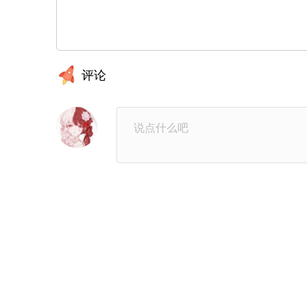
第21章：微妙的负罪感
第2
评论