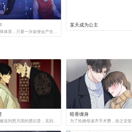
年
某天成为公主
一个是特殊体质，只要一兴奋便会产生珍珠的少年。因巨额债务不得不以身还债。一个是花柳界顶级头牌却遭遇人不淑，被骗光钱财。两两相遇到底会产生怎样的火花呢。
君
暗香缠身
作为质子被送到恩月国的楚以贤，见到了这个国家年纪轻轻的皇帝。与众人口中提到的暴君不同，楚以贤看到的是一片平和的景象。然而让他没想到的是，这片平和的背后其实隐藏着常人难以想像的尸山血海...