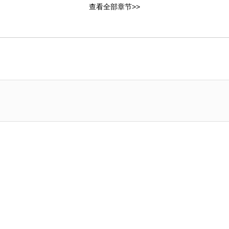
查看全部章节>>
2章：想去的人是我