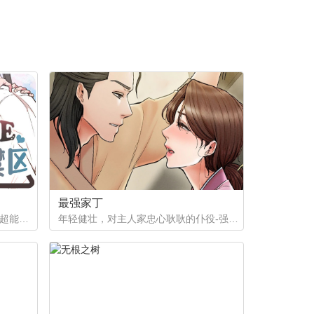
最强家丁
如果有超能力，李恩谦觉得自己的超能力一定是垃圾回收站。为什么从小到他，他交往的人全是渣男呢？？他除了颜控，对于对象真的不挑的啊！！直到他严厉的上司，他的外貌理想型，对他表现出似有若无的好感……他一定喜欢自己吧？这次有希望摆脱渣男了！少年人，太天真啦，非酋是一辈子的事哟。
年轻健壮，对主人家忠心耿耿的仆役-强石，某夜意外目睹大监夫人自我安慰的画面。明知眼前是个火坑，他仍然义无返顾地跳了下去！「夫人，小的乐意填补你空虚寂寞的心灵…」