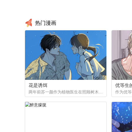
热门漫画
花是诱饵
优等生
两年前苏一颜作为植物医生在照顾树木的时候意外目击杀人犯权材宇活埋尸体但不小心被发现了，慌乱逃跑过程中权材宇被另一个没死透的人偷袭结果成了植物人.....苏一颜再次醒来被权材宇的哥哥抓住威胁做一笔交易，等抓到真凶就会放过苏一颜但是，在那之前必须要先照顾好权材宇...两年后权材宇突然醒来但失忆了慌乱之下苏一颜骗说是二人是夫妻关系.....