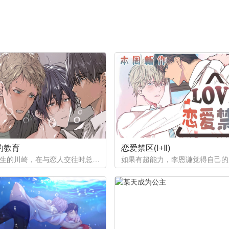
的教育
恋爱禁区(Ⅰ+Ⅱ)
作为优等生的川崎，在与恋人交往时总是主动出击，然而过于主动的他在恋爱中反而处于被动状态。