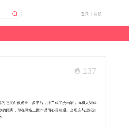
登录
注册
137
说的疤痕而被婉拒。多年后，洋二成了漫画家，而和人则成
微妙的距离，却在网络上因作品而心灵相通。当现实与虚拟的
？