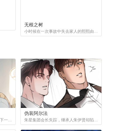
无根之树
小时候在一次事故中失去家人的熙熙由养父母抚养长大，他很好奇自己的幕后支持者是谁。直到他因为纵火案入院的晚上，他遇到了自己一直在寻找的人...
伪装阿尔法
为了给姨母凑齐手术费，徐之安签下一份秘密合同，成为陌生阿尔法的发热期床伴。四年间，他在黑暗中忍受着痛苦与快感，攒下巨款，却等来姨母离世的消息。合同终结，他试图回归普通生活，那个本该消失在记忆里的男人，却再次出现在他面前...
朱星集团会长失踪，继承人朱伊贤却陷入更深的秘密——他被检测为劣质欧米伽。为隐瞒真相、保住继承权，朱伊贤决定利用阿尔法秘书刘俊成，怀上拥有阿尔法性状的孩子。一场以身体与算计为筹码的赌局，在失踪事件背后悄然展开。