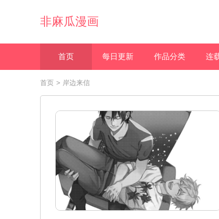
非麻瓜漫画
首页
每日更新
作品分类
连
首页
>
岸边来信