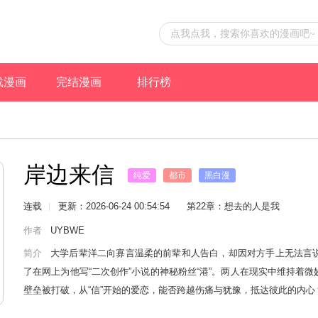
载漫画
完结漫画
排行榜
岸边来信
纯爱
都市
黑白漫
连载
更新：2026-06-24 00:54:54
第22章：想去的人是我
作者
UYBWE
简介
大学后辈洋二向寡言温柔的前辈和人告白，却因对方手上无法言
了在网上为他写“二次创作”小说的神秘粉丝“港”。两人在现实中维持着
壁垒被打破，从“信”开始的爱恋，能否跨越伤痛与犹豫，抵达彼此的内心