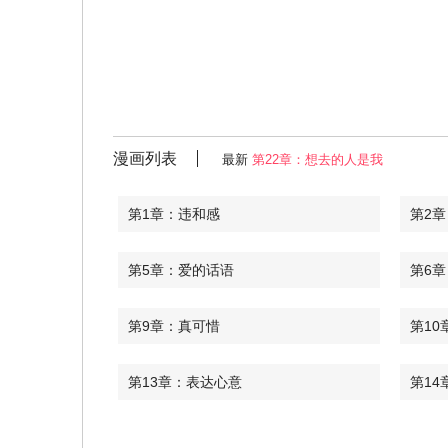
漫画列表
最新
第22章：想去的人是我
第1章：违和感
第2
第5章：爱的话语
第6
第9章：真可惜
第10
第13章：表达心意
第14
第17章：被发现
第18