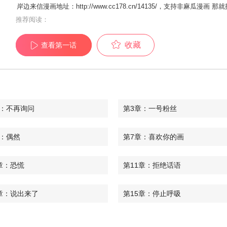
岸边来信漫画地址：http://www.cc178.cn/14135/，支持非麻瓜
推荐阅读：
收藏
查看第一话
章：不再询问
第3章：一号粉丝
章：偶然
第7章：喜欢你的画
章：恐慌
第11章：拒绝话语
章：说出来了
第15章：停止呼吸
章：未知数
第19章：混乱