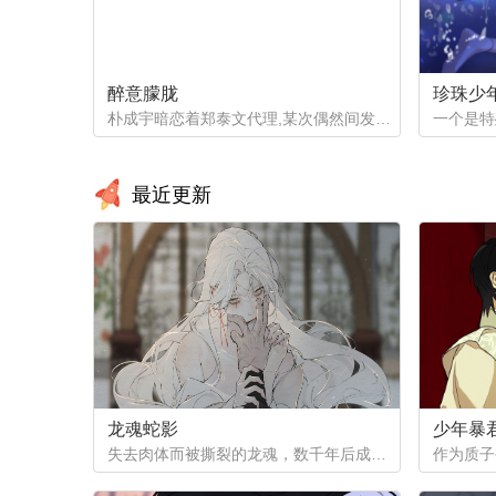
醉意朦胧
珍珠少
朴成宇暗恋着郑泰文代理,某次偶然间发现郑泰文代理的手机信息得知他的爱好后，朴成宇马上跟他坦白，希望他能和自己交往，但郑泰文误以为朴成宇是想拿这事威胁他...
最近更新
龙魂蛇影
少年暴
失去肉体而被撕裂的龙魂，数千年后成为白蟒，但他的爱恨依然指向天地...（抢先看！记得收藏哦，后续将在12月1号之后更新~）