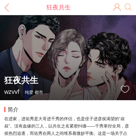
狂夜共生
狂夜共生
wzvvf
纯爱 都市
简介
在进家，进佑秀是大哥进千秀的伴侣，也是侄子进彦侯渴望的“叔
叔”。没有血缘的三人，以共生之名紧密纠缠——千秀掌控全局，彦
侯热烈追逐，而佑秀在两人之间维系着微妙平衡。这是一场关于占