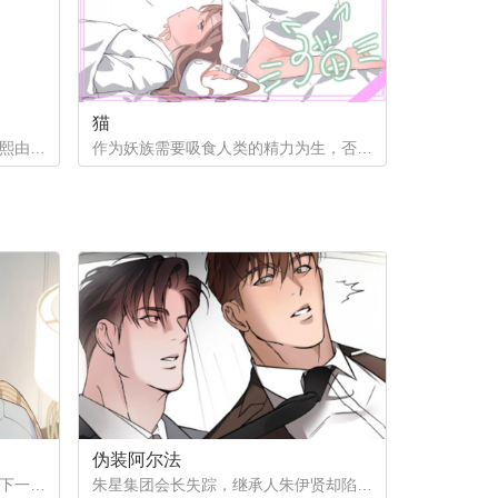
猫
小时候在一次事故中失去家人的熙熙由养父母抚养长大，他很好奇自己的幕后支持者是谁。直到他因为纵火案入院的晚上，他遇到了自己一直在寻找的人...
作为妖族需要吸食人类的精力为生，否则就会消亡。生为男性的某猫妖却一直无法接受男人。“我可是男妖，怎么可能接受的了男人呢？”
伪装阿尔法
为了给姨母凑齐手术费，徐之安签下一份秘密合同，成为陌生阿尔法的发热期床伴。四年间，他在黑暗中忍受着痛苦与快感，攒下巨款，却等来姨母离世的消息。合同终结，他试图回归普通生活，那个本该消失在记忆里的男人，却再次出现在他面前...
朱星集团会长失踪，继承人朱伊贤却陷入更深的秘密——他被检测为劣质欧米伽。为隐瞒真相、保住继承权，朱伊贤决定利用阿尔法秘书刘俊成，怀上拥有阿尔法性状的孩子。一场以身体与算计为筹码的赌局，在失踪事件背后悄然展开。