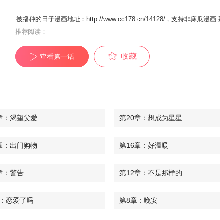
被播种的日子漫画地址：http://www.cc178.cn/14128/，支持
推荐阅读：
收藏
查看第一话
章：渴望父爱
第20章：想成为星星
章：出门购物
第16章：好温暖
章：警告
第12章：不是那样的
章：恋爱了吗
第8章：晚安