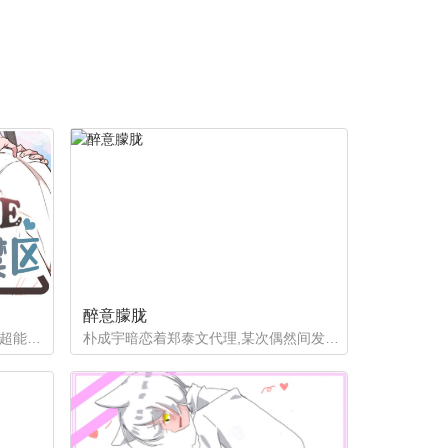
醉意朦胧
如果有超能力，李恩谦觉得自己的超能力一定是垃圾回收站。为什么从小到他，他交往的人全是渣男呢？？他除了颜控，对于对象真的不挑的啊！！直到他严厉的上司，他的外貌理想型，对他表现出似有若无的好感……他一定喜欢自己吧？这次有希望摆脱渣男了！少年人，太天真啦，非酋是一辈子的事哟。
朴成宇暗恋着郑泰文代理,某次偶然间发现郑泰文代理的手机信息得知他的爱好后，朴成宇马上跟他坦白，希望他能和自己交往，但郑泰文误以为朴成宇是想拿这事威胁他...