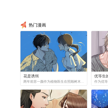
热门漫画
花是诱饵
优等生
两年前苏一颜作为植物医生在照顾树木的时候意外目击杀人犯权材宇活埋尸体但不小心被发现了，慌乱逃跑过程中权材宇被另一个没死透的人偷袭结果成了植物人.....苏一颜再次醒来被权材宇的哥哥抓住威胁做一笔交易，等抓到真凶就会放过苏一颜但是，在那之前必须要先照顾好权材宇...两年后权材宇突然醒来但失忆了慌乱之下苏一颜骗说是二人是夫妻关系.....