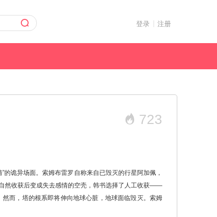
登录
注册
723
奇幻
架空
情”的诡异场面。索姆布雷罗自称来自已毁灭的行星阿加佩，
免自然收获后变成失去感情的空壳，韩书选择了人工收获——
。然而，塔的根系即将伸向地球心脏，地球面临毁灭。索姆