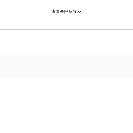
章：地球团队
第4章：找上门
查看全部章节>>
章：传闻