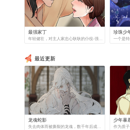
最强家丁
珍珠少
年轻健壮，对主人家忠心耿耿的仆役-强石，某夜意外目睹大监夫人自我安慰的画面。明知眼前是个火坑，他仍然义无返顾地跳了下去！「夫人，小的乐意填补你空虚寂寞的心灵…」
最近更新
龙魂蛇影
少年暴
失去肉体而被撕裂的龙魂，数千年后成为白蟒，但他的爱恨依然指向天地...（抢先看！记得收藏哦，后续将在12月1号之后更新~）