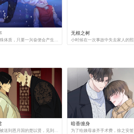
年
无根之树
一个是特殊体质，只要一兴奋便会产生珍珠的少年。因巨额债务不得不以身还债。一个是花柳界顶级头牌却遭遇人不淑，被骗光钱财。两两相遇到底会产生怎样的火花呢。
君
暗香缠身
作为质子被送到恩月国的楚以贤，见到了这个国家年纪轻轻的皇帝。与众人口中提到的暴君不同，楚以贤看到的是一片平和的景象。然而让他没想到的是，这片平和的背后其实隐藏着常人难以想像的尸山血海...