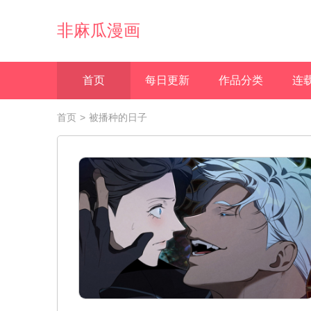
非麻瓜漫画
首页
每日更新
作品分类
连
首页
>
被播种的日子