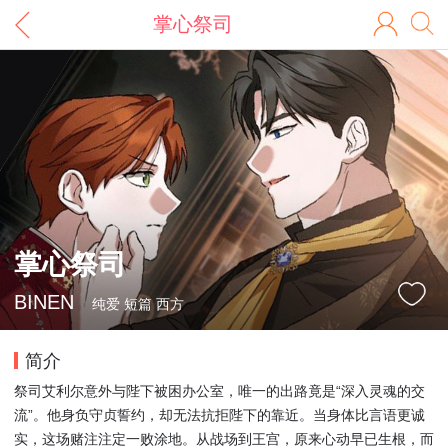
掌心祭司
掌心祭司
BINEN
纯爱 短篇 西方
简介
祭司艾利尔意外与陛下被困办公室，唯一的出路竟是“深入灵魂的交
流”。他身负守贞誓约，却无法抗拒陛下的靠近。当身体比言语更诚
实，这场赌注注定一败涂地。从战场到王宫，原来心动早已生根，而