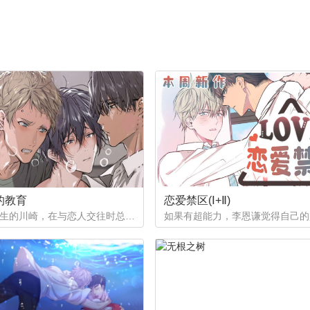
的教育
恋爱禁区(Ⅰ+Ⅱ)
作为优等生的川崎，在与恋人交往时总是主动出击，然而过于主动的他在恋爱中反而处于被动状态。