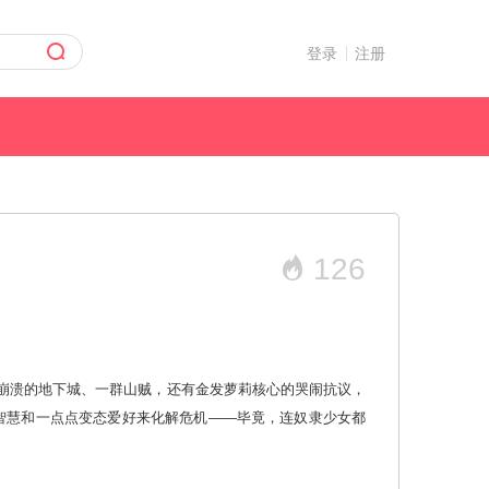
登录
注册
126
架空
黑白漫
临崩溃的地下城、一群山贼，还有金发萝莉核心的哭闹抗议，
智慧和一点点变态爱好来化解危机——毕竟，连奴隶少女都