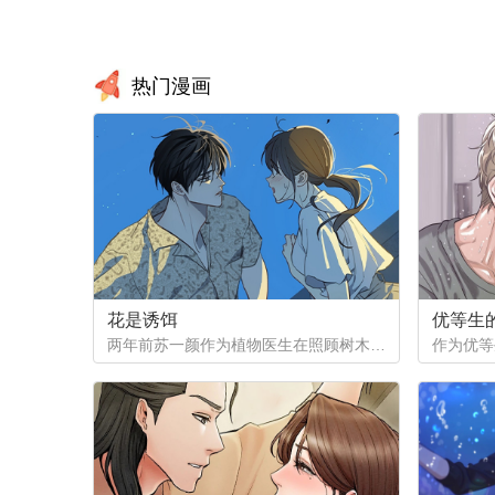
热门漫画
花是诱饵
优等生
两年前苏一颜作为植物医生在照顾树木的时候意外目击杀人犯权材宇活埋尸体但不小心被发现了，慌乱逃跑过程中权材宇被另一个没死透的人偷袭结果成了植物人.....苏一颜再次醒来被权材宇的哥哥抓住威胁做一笔交易，等抓到真凶就会放过苏一颜但是，在那之前必须要先照顾好权材宇...两年后权材宇突然醒来但失忆了慌乱之下苏一颜骗说是二人是夫妻关系.....