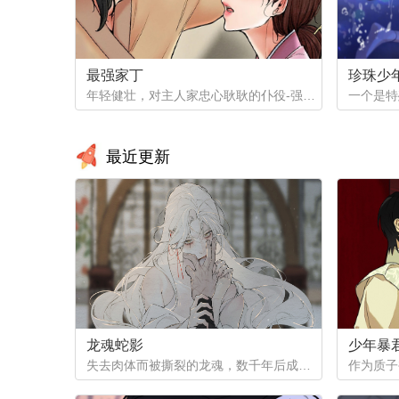
最强家丁
珍珠少
年轻健壮，对主人家忠心耿耿的仆役-强石，某夜意外目睹大监夫人自我安慰的画面。明知眼前是个火坑，他仍然义无返顾地跳了下去！「夫人，小的乐意填补你空虚寂寞的心灵…」
最近更新
龙魂蛇影
少年暴
失去肉体而被撕裂的龙魂，数千年后成为白蟒，但他的爱恨依然指向天地...（抢先看！记得收藏哦，后续将在12月1号之后更新~）