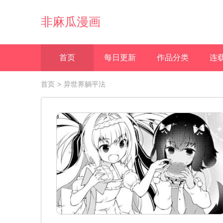
非麻瓜漫画
首页
每日更新
作品分类
连
首页
>
异世界躺平法