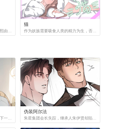
猫
小时候在一次事故中失去家人的熙熙由养父母抚养长大，他很好奇自己的幕后支持者是谁。直到他因为纵火案入院的晚上，他遇到了自己一直在寻找的人...
作为妖族需要吸食人类的精力为生，否则就会消亡。生为男性的某猫妖却一直无法接受男人。“我可是男妖，怎么可能接受的了男人呢？”
伪装阿尔法
为了给姨母凑齐手术费，徐之安签下一份秘密合同，成为陌生阿尔法的发热期床伴。四年间，他在黑暗中忍受着痛苦与快感，攒下巨款，却等来姨母离世的消息。合同终结，他试图回归普通生活，那个本该消失在记忆里的男人，却再次出现在他面前...
朱星集团会长失踪，继承人朱伊贤却陷入更深的秘密——他被检测为劣质欧米伽。为隐瞒真相、保住继承权，朱伊贤决定利用阿尔法秘书刘俊成，怀上拥有阿尔法性状的孩子。一场以身体与算计为筹码的赌局，在失踪事件背后悄然展开。