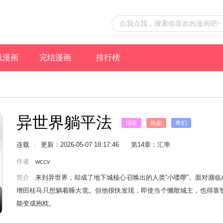
载漫画
完结漫画
排行榜
异世界躺平法
搞笑
热血
奇幻
多女主
连载
更新：2026-05-07 18:17:46
第14章：汇率
作者
wccv
简介
来到异世界，却成了地下城核心召唤出的人类“小喽啰”。面对濒
增田桂马只想躺着睡大觉。但他很快发现，即使当个懒散城主，也得靠
能变成抱枕。