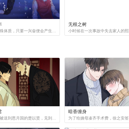
年
无根之树
一个是特殊体质，只要一兴奋便会产生珍珠的少年。因巨额债务不得不以身还债。一个是花柳界顶级头牌却遭遇人不淑，被骗光钱财。两两相遇到底会产生怎样的火花呢。
君
暗香缠身
作为质子被送到恩月国的楚以贤，见到了这个国家年纪轻轻的皇帝。与众人口中提到的暴君不同，楚以贤看到的是一片平和的景象。然而让他没想到的是，这片平和的背后其实隐藏着常人难以想像的尸山血海...