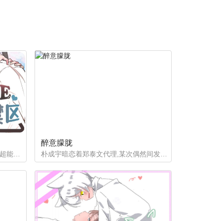
醉意朦胧
如果有超能力，李恩谦觉得自己的超能力一定是垃圾回收站。为什么从小到他，他交往的人全是渣男呢？？他除了颜控，对于对象真的不挑的啊！！直到他严厉的上司，他的外貌理想型，对他表现出似有若无的好感……他一定喜欢自己吧？这次有希望摆脱渣男了！少年人，太天真啦，非酋是一辈子的事哟。
朴成宇暗恋着郑泰文代理,某次偶然间发现郑泰文代理的手机信息得知他的爱好后，朴成宇马上跟他坦白，希望他能和自己交往，但郑泰文误以为朴成宇是想拿这事威胁他...