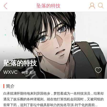
坠落的特技
坠落的特技
WXVC
纯爱 都市
简介
白承炫满怀期待地来到异国他乡，梦想着成为一名特技演员，结果却
遇见了娱乐圈的各种潜规则。就在他打算找机会回国时，又被同组的
前辈下药，送到了影坛中颇具影响力的知名导演-刘千化的面前...