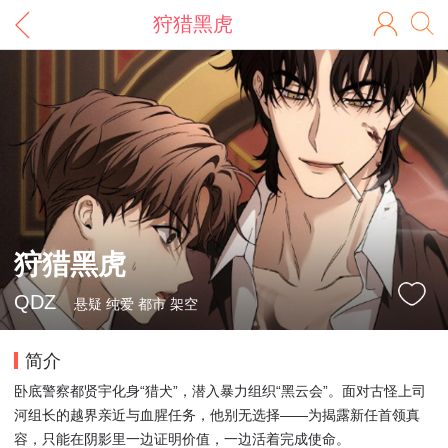
狩猎黑虎
狩猎黑虎
QDZ
悬疑 纯爱 都市 架空
简介
卧底警察都贤宇化身“猎犬”，潜入暴力组织“黑云会”。面对古怪上司
河组长的越界亲近与血腥任务，他别无选择——为揭露新任首领真
容，只能在阴影里一边证明价值，一边活着完成使命。