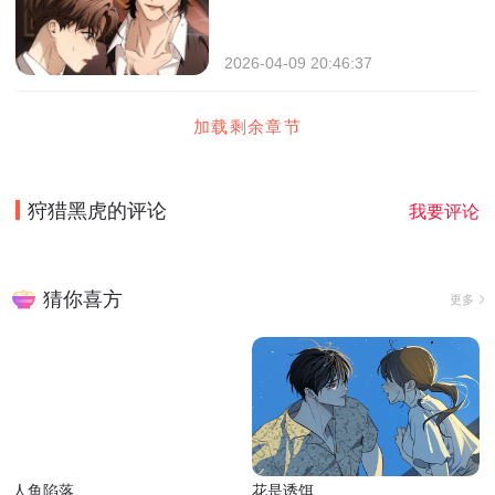
2026-04-09 20:46:37
加载剩余章节
狩猎黑虎
的评论
我要评论
猜你喜方
更多
人鱼陷落
花是诱饵