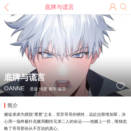
底牌与谎言
底牌与谎言
OANNE
悬疑 纯爱 都市 架空
简介
赌徒弟弟为摆脱“累赘”之名，背弃哥哥的牺牲，远赴拉斯维加斯，决
心用一场终极扑克赌局翻转兄弟二人的命运——他赌上一切，唯独忽
略了哥哥那份从不言说的真心。