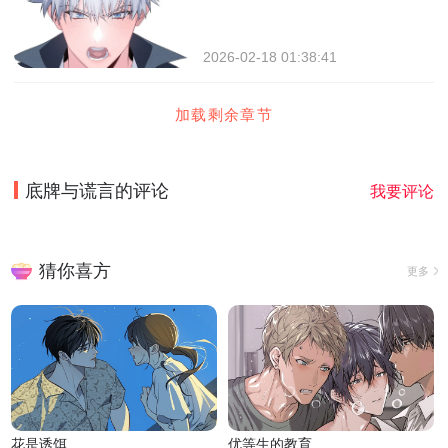
2026-02-18 01:38:41
加载剩余章节
底牌与谎言
的评论
我要评论
猜你喜方
更多
花是诱饵
优等生的教育