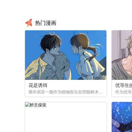
第53章：孽缘
第54
热门漫画
第57章：我在这里等你
第58
第61章：都是好事
第62
花是诱饵
优等生
两年前苏一颜作为植物医生在照顾树木的时候意外目击杀人犯权材宇活埋尸体但不小心被发现了，慌乱逃跑过程中权材宇被另一个没死透的人偷袭结果成了植物人.....苏一颜再次醒来被权材宇的哥哥抓住威胁做一笔交易，等抓到真凶就会放过苏一颜但是，在那之前必须要先照顾好权材宇...两年后权材宇突然醒来但失忆了慌乱之下苏一颜骗说是二人是夫妻关系.....