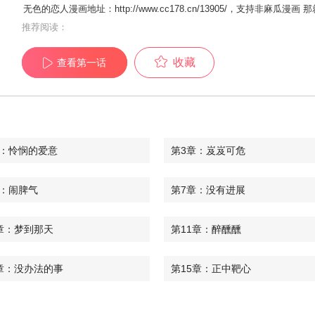
无色的恋人漫画地址：http://www.cc178.cn/13905/，支持非
推荐阅读：
收藏
查看第一话
章：怜悯的爱意
第3章：岌岌可危
章：闹脾气
第7章：没有进展
章：梦到那天
第11章：醉醺醺
章：没办法的事
第15章：正中靶心
章：噩梦
第19章：脾气真大