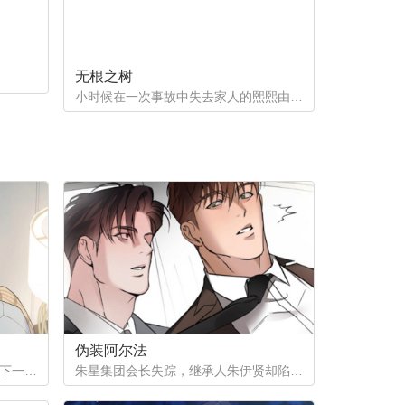
无根之树
小时候在一次事故中失去家人的熙熙由养父母抚养长大，他很好奇自己的幕后支持者是谁。直到他因为纵火案入院的晚上，他遇到了自己一直在寻找的人...
伪装阿尔法
为了给姨母凑齐手术费，徐之安签下一份秘密合同，成为陌生阿尔法的发热期床伴。四年间，他在黑暗中忍受着痛苦与快感，攒下巨款，却等来姨母离世的消息。合同终结，他试图回归普通生活，那个本该消失在记忆里的男人，却再次出现在他面前...
朱星集团会长失踪，继承人朱伊贤却陷入更深的秘密——他被检测为劣质欧米伽。为隐瞒真相、保住继承权，朱伊贤决定利用阿尔法秘书刘俊成，怀上拥有阿尔法性状的孩子。一场以身体与算计为筹码的赌局，在失踪事件背后悄然展开。