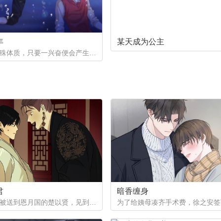
年
某天成为公主
一个是特殊体质，只要一兴奋便会产生珍珠的少年。因巨额债务不得不以身还债。一个是花柳界顶级头牌却遭遇人不淑，被骗光钱财。两两相遇到底会产生怎样的火花呢。
君
暗香缠身
作为质子被送到恩月国的楚以贤，见到了这个国家年纪轻轻的皇帝。与众人口中提到的暴君不同，楚以贤看到的是一片平和的景象。然而让他没想到的是，这片平和的背后其实隐藏着常人难以想像的尸山血海...