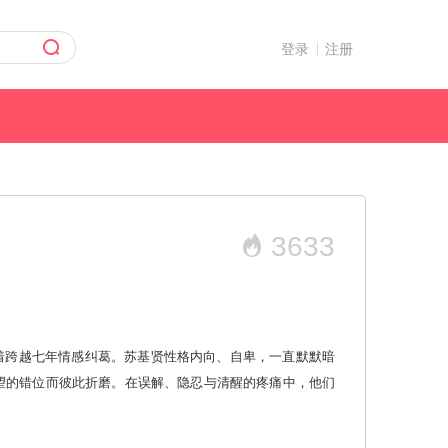
登录
注册
3633
着跨越七年情感纠葛。苏基贤性格内向、自卑，一直默默暗
望的错位而彼此折磨。在误解、隐忍与清醒的疼痛中，他们