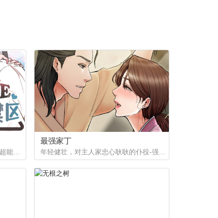
第56章：怀孕状态
第60章：不合适
最强家丁
如果有超能力，李恩谦觉得自己的超能力一定是垃圾回收站。为什么从小到他，他交往的人全是渣男呢？？他除了颜控，对于对象真的不挑的啊！！直到他严厉的上司，他的外貌理想型，对他表现出似有若无的好感……他一定喜欢自己吧？这次有希望摆脱渣男了！少年人，太天真啦，非酋是一辈子的事哟。
年轻健壮，对主人家忠心耿耿的仆役-强石，某夜意外目睹大监夫人自我安慰的画面。明知眼前是个火坑，他仍然义无返顾地跳了下去！「夫人，小的乐意填补你空虚寂寞的心灵…」