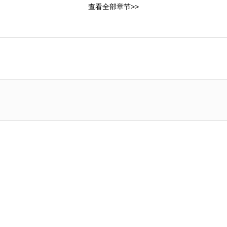
查看全部章节>>
章：斗嘴
第23章：诚意
6章：听不懂人话吗
第27章：果然不行
0章：运势差到极点
第31章：你往哪跑
章：坏毛病
第35章：被害妄想症
章：敌意
第39章：感冒
章：至少不是我
第43章：我是第一次
章：别被他发现
第47章：真是个恶魔
章：生气
第51章：我们分手吧