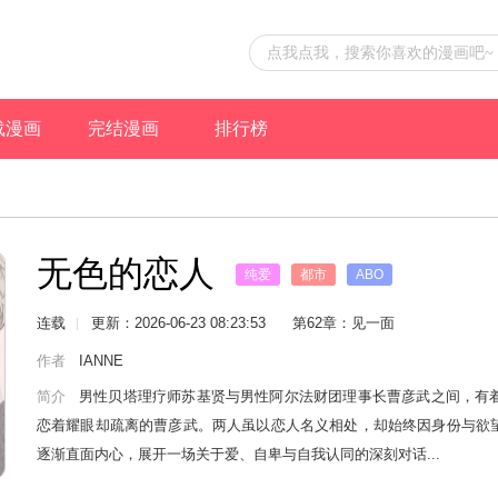
载漫画
完结漫画
排行榜
无色的恋人
纯爱
都市
ABO
连载
更新：2026-06-23 08:23:53
第62章：见一面
作者
IANNE
简介
男性贝塔理疗师苏基贤与男性阿尔法财团理事长曹彦武之间，有
恋着耀眼却疏离的曹彦武。两人虽以恋人名义相处，却始终因身份与欲
逐渐直面内心，展开一场关于爱、自卑与自我认同的深刻对话...