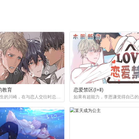
章：心痛
第55章：打包行李
章：下定决心
第59章：别碰我
章：见一面
的教育
恋爱禁区(Ⅰ+Ⅱ)
作为优等生的川崎，在与恋人交往时总是主动出击，然而过于主动的他在恋爱中反而处于被动状态。