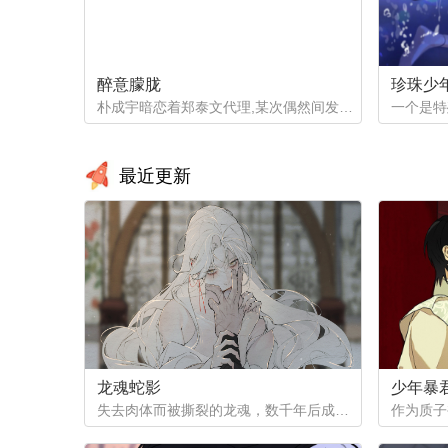
醉意朦胧
珍珠少
朴成宇暗恋着郑泰文代理,某次偶然间发现郑泰文代理的手机信息得知他的爱好后，朴成宇马上跟他坦白，希望他能和自己交往，但郑泰文误以为朴成宇是想拿这事威胁他...
最近更新
龙魂蛇影
少年暴
失去肉体而被撕裂的龙魂，数千年后成为白蟒，但他的爱恨依然指向天地...（抢先看！记得收藏哦，后续将在12月1号之后更新~）