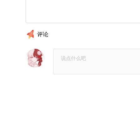
第21章：心态问题
第22
第25章：这是什么
第2
评论
第29章：流行趋势
第3
第33章：特别心软
第34
第37章：一群人渣
第38
第41章：做个好梦
第42
第45章：感觉要疯了
第46
第49章：像个人渣
第50