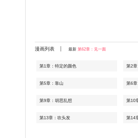
漫画列表
最新
第62章：见一面
第1章：特定的颜色
第2
第5章：靠山
第6
第9章：胡思乱想
第10
第13章：吹头发
第14
第17章：不接电话
第18