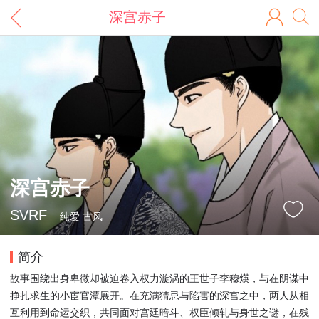
深宫赤子
深宫赤子
SVRF
纯爱 古风
简介
故事围绕出身卑微却被迫卷入权力漩涡的王世子李穆煐，与在阴谋中
挣扎求生的小宦官潭展开。在充满猜忌与陷害的深宫之中，两人从相
互利用到命运交织，共同面对宫廷暗斗、权臣倾轧与身世之谜，在残