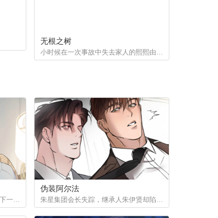
无根之树
小时候在一次事故中失去家人的熙熙由养父母抚养长大，他很好奇自己的幕后支持者是谁。直到他因为纵火案入院的晚上，他遇到了自己一直在寻找的人...
伪装阿尔法
为了给姨母凑齐手术费，徐之安签下一份秘密合同，成为陌生阿尔法的发热期床伴。四年间，他在黑暗中忍受着痛苦与快感，攒下巨款，却等来姨母离世的消息。合同终结，他试图回归普通生活，那个本该消失在记忆里的男人，却再次出现在他面前...
朱星集团会长失踪，继承人朱伊贤却陷入更深的秘密——他被检测为劣质欧米伽。为隐瞒真相、保住继承权，朱伊贤决定利用阿尔法秘书刘俊成，怀上拥有阿尔法性状的孩子。一场以身体与算计为筹码的赌局，在失踪事件背后悄然展开。