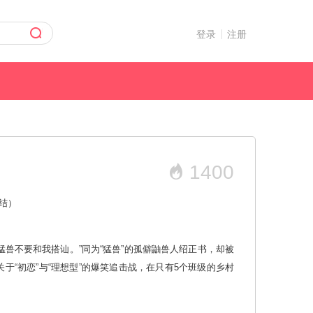
登录
注册
1400
架空
结）
兽不要和我搭讪。”同为“猛兽”的孤僻鼬兽人绍正书，却被
“初恋”与“理想型”的爆笑追击战，在只有5个班级的乡村