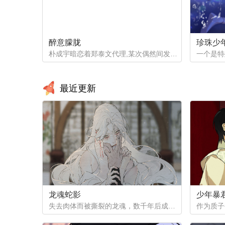
醉意朦胧
珍珠少
朴成宇暗恋着郑泰文代理,某次偶然间发现郑泰文代理的手机信息得知他的爱好后，朴成宇马上跟他坦白，希望他能和自己交往，但郑泰文误以为朴成宇是想拿这事威胁他...
最近更新
龙魂蛇影
少年暴
失去肉体而被撕裂的龙魂，数千年后成为白蟒，但他的爱恨依然指向天地...（抢先看！记得收藏哦，后续将在12月1号之后更新~）