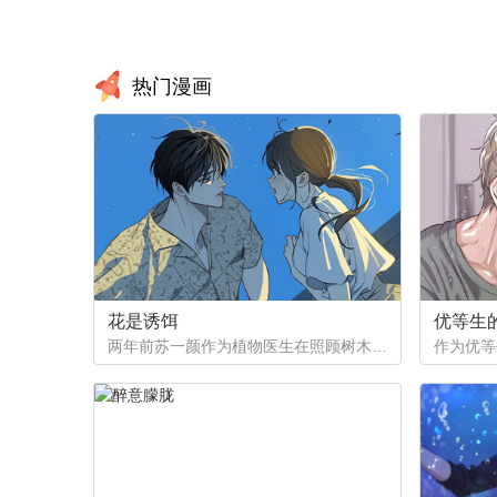
第21章：不要
第20
热门漫画
第17章：没有见过
第16
第13章：因为喜欢
第12
第9章：是好人吗
第8
第5章：不想交朋友
第4
花是诱饵
优等生
两年前苏一颜作为植物医生在照顾树木的时候意外目击杀人犯权材宇活埋尸体但不小心被发现了，慌乱逃跑过程中权材宇被另一个没死透的人偷袭结果成了植物人.....苏一颜再次醒来被权材宇的哥哥抓住威胁做一笔交易，等抓到真凶就会放过苏一颜但是，在那之前必须要先照顾好权材宇...两年后权材宇突然醒来但失忆了慌乱之下苏一颜骗说是二人是夫妻关系.....
第1章：不要和我搭讪