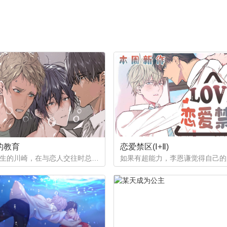
章：脸部突进
第19章：交换号码
章：不是坏人
第15章：这位是
章：好奇
第11章：流浪狗
章：要干什么
第7章：什么种族
章：到家
第3章：面熟
的教育
恋爱禁区(Ⅰ+Ⅱ)
作为优等生的川崎，在与恋人交往时总是主动出击，然而过于主动的他在恋爱中反而处于被动状态。