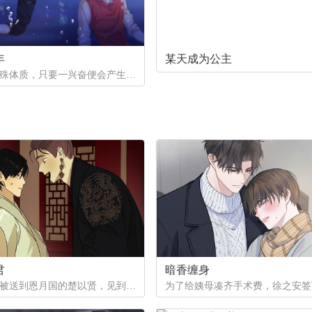
年
某天成为公主
一个是特殊体质，只要一兴奋便会产生珍珠的少年。因巨额债务不得不以身还债。一个是花柳界顶级头牌却遭遇人不淑，被骗光钱财。两两相遇到底会产生怎样的火花呢。
君
暗香缠身
作为质子被送到恩月国的楚以贤，见到了这个国家年纪轻轻的皇帝。与众人口中提到的暴君不同，楚以贤看到的是一片平和的景象。然而让他没想到的是，这片平和的背后其实隐藏着常人难以想像的尸山血海...