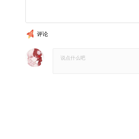
第53章：秘密武器
第52
第49章：有话要说
第48
评论
第45章：不知羞耻
第44
第41章：繁殖期到了
第40
第37章：朋友相处
第36
第33章：他的初恋
第32
第29章：他是坏人
第28
第25章：超级糟糕
第24