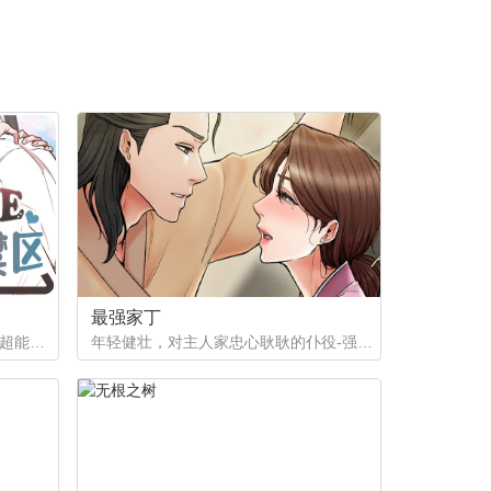
第18章：名字
第14章：你小子
第10章：委托
第6章：变态
第2章：最小的猛兽
最强家丁
如果有超能力，李恩谦觉得自己的超能力一定是垃圾回收站。为什么从小到他，他交往的人全是渣男呢？？他除了颜控，对于对象真的不挑的啊！！直到他严厉的上司，他的外貌理想型，对他表现出似有若无的好感……他一定喜欢自己吧？这次有希望摆脱渣男了！少年人，太天真啦，非酋是一辈子的事哟。
年轻健壮，对主人家忠心耿耿的仆役-强石，某夜意外目睹大监夫人自我安慰的画面。明知眼前是个火坑，他仍然义无返顾地跳了下去！「夫人，小的乐意填补你空虚寂寞的心灵…」