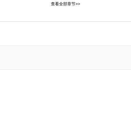
查看全部章节>>
章：推荐人选
第51章：惊天提问
章：缝补裤子
第47章：限定白毛
章：衍生憎恨
第43章：久违笑容
章：是不是死了
第39章：信息素爆炸
章：你喜欢我
第35章：急切询问
章：太过沉重
第31章：下课复习
章：忘记约定
第27章：朋友只有你
章：心生怜悯
第23章：找到初恋