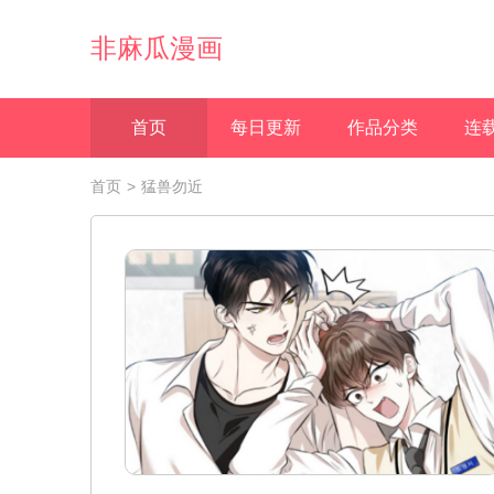
非麻瓜漫画
首页
每日更新
作品分类
连
首页
>
猛兽勿近