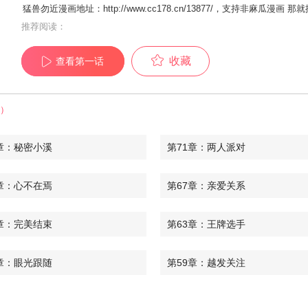
猛兽勿近漫画地址：http://www.cc178.cn/13877/，支持非麻瓜
推荐阅读：
收藏
查看第一话
结）
章：秘密小溪
第71章：两人派对
章：心不在焉
第67章：亲爱关系
章：完美结束
第63章：王牌选手
章：眼光跟随
第59章：越发关注
章：躲避球训练
第55章：每天见面