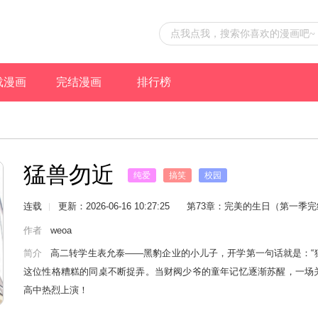
载漫画
完结漫画
排行榜
猛兽勿近
纯爱
搞笑
校园
ABO
非人类
连载
更新：2026-06-16 10:27:25
第73章：完美的生日（第一季完
作者
weoa
简介
高二转学生表允泰——黑豹企业的小儿子，开学第一句话就是：“猛
这位性格糟糕的同桌不断捉弄。当财阀少爷的童年记忆逐渐苏醒，一场关于
高中热烈上演！