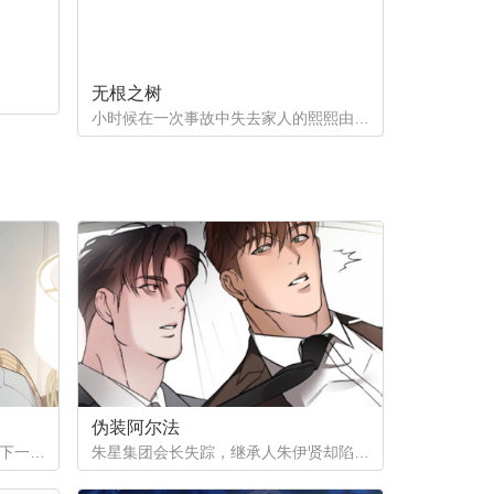
无根之树
小时候在一次事故中失去家人的熙熙由养父母抚养长大，他很好奇自己的幕后支持者是谁。直到他因为纵火案入院的晚上，他遇到了自己一直在寻找的人...
伪装阿尔法
为了给姨母凑齐手术费，徐之安签下一份秘密合同，成为陌生阿尔法的发热期床伴。四年间，他在黑暗中忍受着痛苦与快感，攒下巨款，却等来姨母离世的消息。合同终结，他试图回归普通生活，那个本该消失在记忆里的男人，却再次出现在他面前...
朱星集团会长失踪，继承人朱伊贤却陷入更深的秘密——他被检测为劣质欧米伽。为隐瞒真相、保住继承权，朱伊贤决定利用阿尔法秘书刘俊成，怀上拥有阿尔法性状的孩子。一场以身体与算计为筹码的赌局，在失踪事件背后悄然展开。