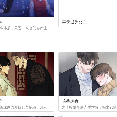
年
某天成为公主
一个是特殊体质，只要一兴奋便会产生珍珠的少年。因巨额债务不得不以身还债。一个是花柳界顶级头牌却遭遇人不淑，被骗光钱财。两两相遇到底会产生怎样的火花呢。
君
暗香缠身
作为质子被送到恩月国的楚以贤，见到了这个国家年纪轻轻的皇帝。与众人口中提到的暴君不同，楚以贤看到的是一片平和的景象。然而让他没想到的是，这片平和的背后其实隐藏着常人难以想像的尸山血海...