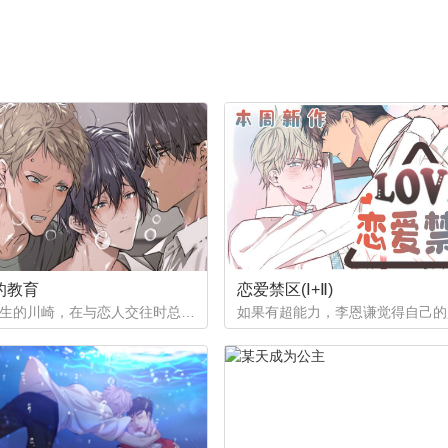
的教育
恋爱禁区(Ⅰ+Ⅱ)
作为优等生的川崎，在与恋人交往时总是主动出击，然而过于主动的他在恋爱中反而处于被动状态。