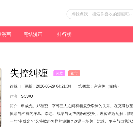
载漫画
完结漫画
排行榜
失控纠缠
纯爱
都市
连载
更新：2026-05-29 04:21:34
第48章：谢谢你（完结）
作者
SCWQ
简介
申成允、郑硕贤、宰韩三人之间有着复杂暧昧的关系。在充满欲望
执念与占有的序幕。喘息、战栗与无声的触碰交织，理智逐渐瓦解，情
一句“申成允？”又将掀起怎样的波澜？这是一场关于沉迷、争夺与自我沦陷