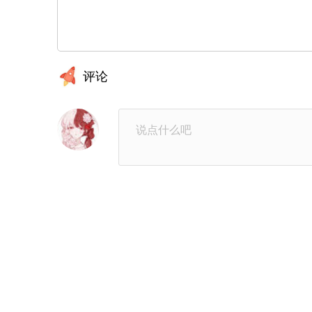
第28章：心动
第27
第24章：不能操之过急
第2
评论
第20章：不是梦
第19
第16章：感觉不一样
第15
第12章：想要逃避
第11
第8章：烦恼
第7
第4章：做梦
第3