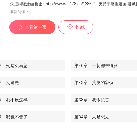
失控纠缠漫画地址：http://www.cc178.cn/13862/，支持非麻瓜
推荐阅读：
收藏
查看第一话
章：别这么着急
第46章：一切都来得及
章：别逃走
第42章：搞笑的家伙
章：我不该这样
第38章：我该负责
章：我也不管了
第34章：只是想见
章：不要后悔
第30章：吓到了