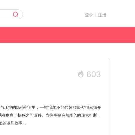
登录
注册
603
与压抑的隐秘空间里，一句“我能不能代替那家伙”悄然揭开
感在疼痛与快感之间游移。当往事被突然闯入的现实打断，
的激烈故事...