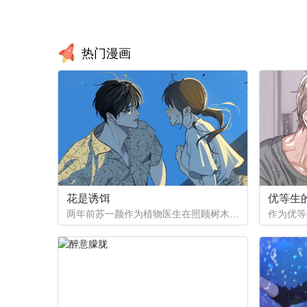
热门漫画
花是诱饵
优等生
两年前苏一颜作为植物医生在照顾树木的时候意外目击杀人犯权材宇活埋尸体但不小心被发现了，慌乱逃跑过程中权材宇被另一个没死透的人偷袭结果成了植物人.....苏一颜再次醒来被权材宇的哥哥抓住威胁做一笔交易，等抓到真凶就会放过苏一颜但是，在那之前必须要先照顾好权材宇...两年后权材宇突然醒来但失忆了慌乱之下苏一颜骗说是二人是夫妻关系.....