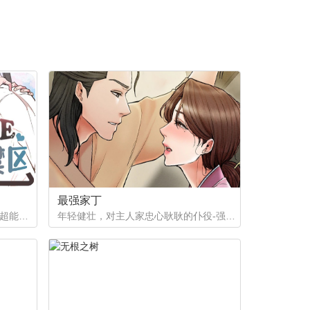
最强家丁
如果有超能力，李恩谦觉得自己的超能力一定是垃圾回收站。为什么从小到他，他交往的人全是渣男呢？？他除了颜控，对于对象真的不挑的啊！！直到他严厉的上司，他的外貌理想型，对他表现出似有若无的好感……他一定喜欢自己吧？这次有希望摆脱渣男了！少年人，太天真啦，非酋是一辈子的事哟。
年轻健壮，对主人家忠心耿耿的仆役-强石，某夜意外目睹大监夫人自我安慰的画面。明知眼前是个火坑，他仍然义无返顾地跳了下去！「夫人，小的乐意填补你空虚寂寞的心灵…」