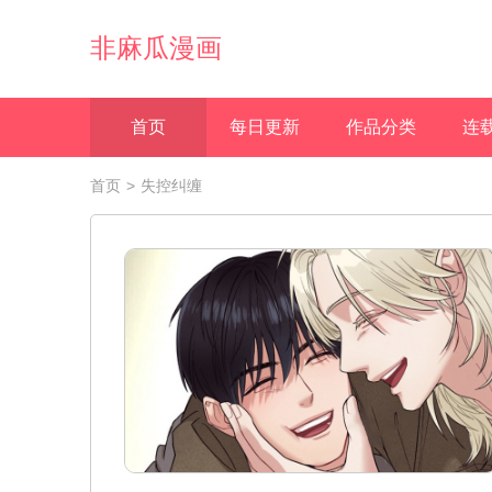
非麻瓜漫画
首页
每日更新
作品分类
连
首页
>
失控纠缠