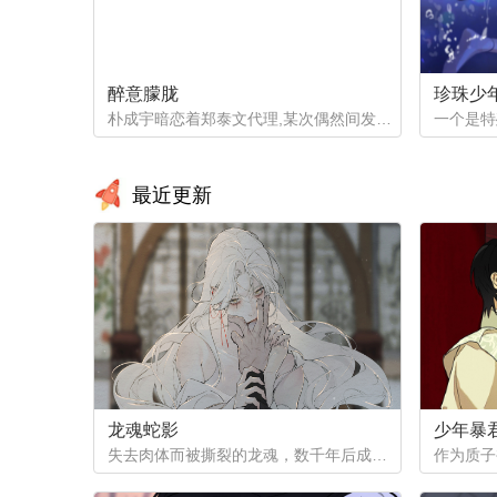
醉意朦胧
珍珠少
朴成宇暗恋着郑泰文代理,某次偶然间发现郑泰文代理的手机信息得知他的爱好后，朴成宇马上跟他坦白，希望他能和自己交往，但郑泰文误以为朴成宇是想拿这事威胁他...
最近更新
龙魂蛇影
少年暴
失去肉体而被撕裂的龙魂，数千年后成为白蟒，但他的爱恨依然指向天地...（抢先看！记得收藏哦，后续将在12月1号之后更新~）