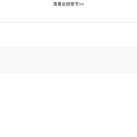
查看全部章节>>
章：独处
第26章：开朗了许多
3章：谈恋爱的感觉
第22章：长得好帅
章：不要想别的
第18章：做朋友
章：要疯了
第14章：自己来
章：没有改变
第10章：想抓住你
章：心不在焉
第6章：发呆
章：奇怪的家伙
第2章：走错房间